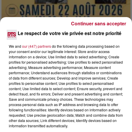
Continuer sans accepter
Le respect de votre vie privée est notre priorité
We and
our (447) partners
do the following data processing based on
7 août 2026
your consent and/or our legitimate interest: Store and/or access
DINER CONCERT À LA MJC DE MARSEILLAN
information on a device; Use limited data to select advertising; Create
profiles for personalised advertising; Use profiles to select personalised
advertising; Measure advertising performance; Measure content
performance; Understand audiences through statistics or combinations
of data from different sources; Develop and improve services; Create
profiles to personalise content; Use profiles to select personalised
content; Use limited data to select content; Ensure security, prevent and
detect fraud, and fix errors; Deliver and present advertising and content;
Save and communicate privacy choices. These technologies may
process personal data such as IP address and browsing data to offer
following functionalities: Identify devices based on information actively
requested; Use precise geolocation data; Match and combine data from
other data sources; Link different devices; Identify devices based on
information transmitted automatically.