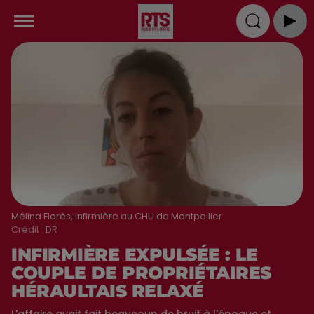
Mélina Florès, infirmière au CHU de Montpellier.
Crédit :
DR
INFIRMIÈRE EXPULSÉE : LE
COUPLE DE PROPRIÉTAIRES
HÉRAULTAIS RELAXÉ