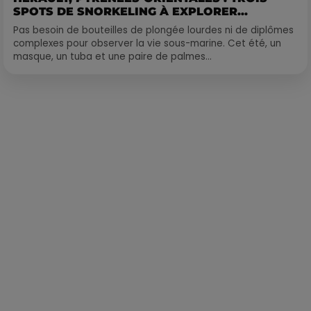
SPOTS DE SNORKELING À EXPLORER...
Pas besoin de bouteilles de plongée lourdes ni de diplômes
complexes pour observer la vie sous-marine. Cet été, un
masque, un tuba et une paire de palmes...
Publié : 30 juin 2020 à 8h20 par Loris Galofaro