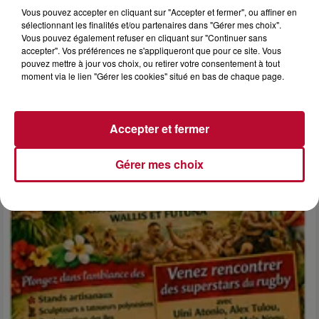
Vous pouvez accepter en cliquant sur "Accepter et fermer", ou affiner en
sélectionnant les finalités et/ou partenaires dans "Gérer mes choix".
Vous pouvez également refuser en cliquant sur "Continuer sans
accepter". Vos préférences ne s'appliqueront que pour ce site. Vous
6 août 2026
pouvez mettre à jour vos choix, ou retirer votre consentement à tout
NÎMES : « LE RÊVE DU GLADIATEUR » INVESTIT
moment via le lien "Gérer les cookies" situé en bas de chaque page.
LES ARÈNES CES 3...
Après un franc succès l'été dernier, le spectacle « Le Rêve
du gladiateur » revient illuminer l'amphithéâtre romain les 6,
Accepter et fermer
7 et 8 août. Une fresque nocturne...
Gérer mes choix