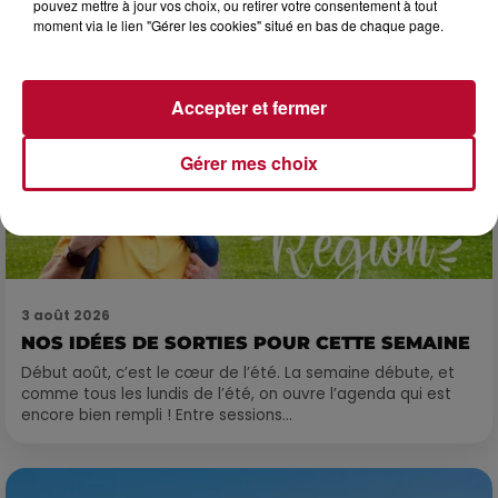
pouvez mettre à jour vos choix, ou retirer votre consentement à tout
moment via le lien "Gérer les cookies" situé en bas de chaque page.
Accepter et fermer
Gérer mes choix
3 août 2026
NOS IDÉES DE SORTIES POUR CETTE SEMAINE
Début août, c’est le cœur de l’été. La semaine débute, et
comme tous les lundis de l’été, on ouvre l’agenda qui est
encore bien rempli ! Entre sessions...