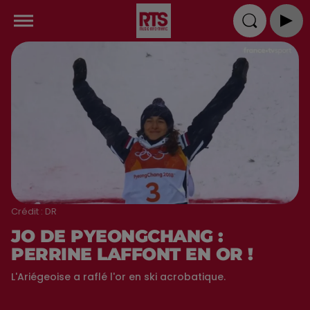
Crédit :
DR
JO DE PYEONGCHANG :
PERRINE LAFFONT EN OR !
L'Ariégeoise a raflé l'or en ski acrobatique.