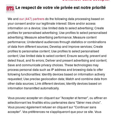
Pas besoin de bouteilles de plongée lourdes ni de diplômes
Le respect de votre vie privée est notre priorité
complexes pour observer la vie sous-marine. Cet été, un
masque, un tuba et une paire de palmes...
We and
our (447) partners
do the following data processing based on
your consent and/or our legitimate interest: Store and/or access
information on a device; Use limited data to select advertising; Create
profiles for personalised advertising; Use profiles to select personalised
advertising; Measure advertising performance; Measure content
performance; Understand audiences through statistics or combinations
of data from different sources; Develop and improve services; Create
profiles to personalise content; Use profiles to select personalised
content; Use limited data to select content; Ensure security, prevent and
detect fraud, and fix errors; Deliver and present advertising and content;
Save and communicate privacy choices. These technologies may
process personal data such as IP address and browsing data to offer
following functionalities: Identify devices based on information actively
requested; Use precise geolocation data; Match and combine data from
other data sources; Link different devices; Identify devices based on
information transmitted automatically.
3 août 2026
Vous pouvez accepter en cliquant sur "Accepter et fermer", ou affiner en
SOIRÉE DJ PLAYA
sélectionnant les finalités et/ou partenaires dans "Gérer mes choix".
Vous pouvez également refuser en cliquant sur "Continuer sans
accepter". Vos préférences ne s'appliqueront que pour ce site. Vous