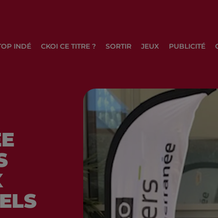
TOP INDÉ
CKOI CE TITRE ?
SORTIR
JEUX
PUBLICITÉ
ÉE
S
X
ELS