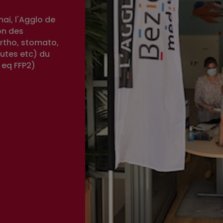
ai, l'Agglo de
on des
ortho, stomato,
utes etc) du
 eq FFP2)