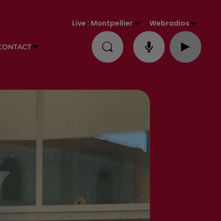
Live :
Montpellier
Webradios
CONTACT