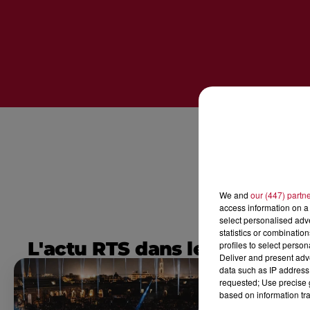
We and
our (447) partn
access information on a 
select personalised ad
statistics or combinatio
L'actu RTS dans le Sud
profiles to select person
Deliver and present adv
data such as IP address 
requested; Use precise g
based on information tra