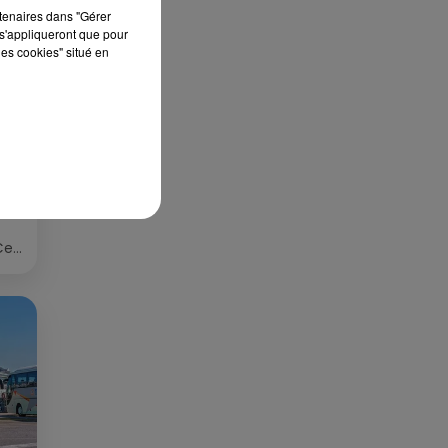
rtenaires dans "Gérer
s'appliqueront que pour
les cookies" situé en
S
ée
Cet
re