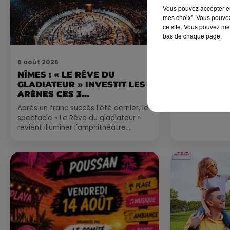
Vous pouvez accepter en 
mes choix". Vous pouvez
ce site. Vous pouvez met
bas de chaque page.
6 août 2026
4 août 2026
NÎMES : « LE RÊVE DU
FÊTE DE LA
GLADIATEUR » INVESTIT LES
VILLEVEYR
ARÈNES CES 3...
Après un franc succès l'été dernier, le
spectacle « Le Rêve du gladiateur »
revient illuminer l'amphithéâtre
romain les 6, 7 et 8 août. Une fresque
nocturne...