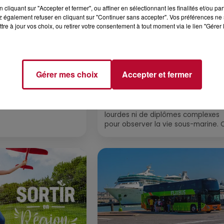
cliquant sur "Accepter et fermer", ou affiner en sélectionnant les finalités et/ou pa
 également refuser en cliquant sur "Continuer sans accepter". Vos préférences ne 
tre à jour vos choix, ou retirer votre consentement à tout moment via le lien "Gérer 
4 août 2026
 POLYNÉSIE À
HÉRAULT, PYRÉNÉES-
Gérer mes choix
Accepter et fermer
AC
ORIENTALES : TROIS SPOT
DE SNORKELING À
EXPLORER...
Pas besoin de bouteilles de plong
lourdes ni de diplômes complexes
pour observer la vie sous-marine. 
été, un masque, un tuba et une pai
de palmes...