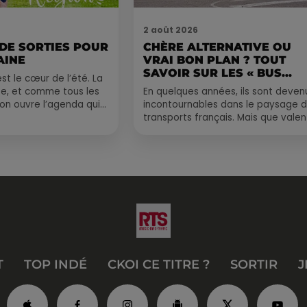
2 août 2026
 DE SORTIES POUR
CHÈRE ALTERNATIVE OU
AINE
VRAI BON PLAN ? TOUT
SAVOIR SUR LES « BUS...
st le cœur de l’été. La
e, et comme tous les
En quelques années, ils sont deven
, on ouvre l’agenda qui
incontournables dans le paysage 
 rempli ! Entre
transports français. Mais que valen
vraiment les bus longue distance ?
Entre petits...
T
TOP INDÉ
CKOI CE TITRE ?
SORTIR
J