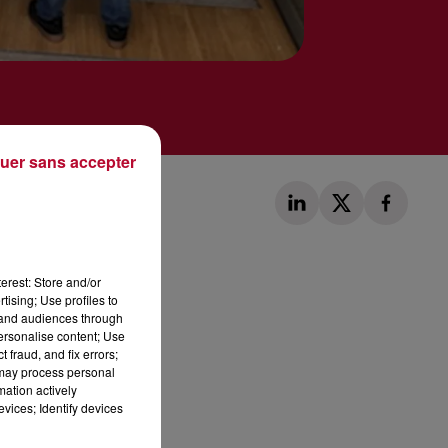
uer sans accepter
erest: Store and/or
tising; Use profiles to
tand audiences through
Publié : 5 mai 2020 à 11h53 par Diane Delacoux
personalise content; Use
 fraud, and fix errors;
 may process personal
mation actively
vices; Identify devices