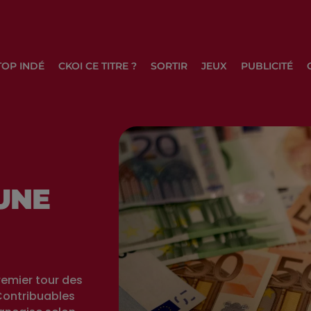
TOP INDÉ
CKOI CE TITRE ?
SORTIR
JEUX
PUBLICITÉ
UNE
remier tour des
 Contribuables