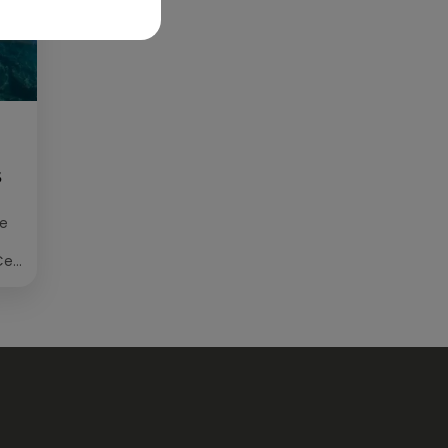
S
ée
Cet
re