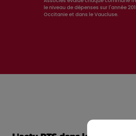
Associés évalue chaque commune fr
le niveau de dépenses sur l'année 2018
Occitanie et dans le Vaucluse.