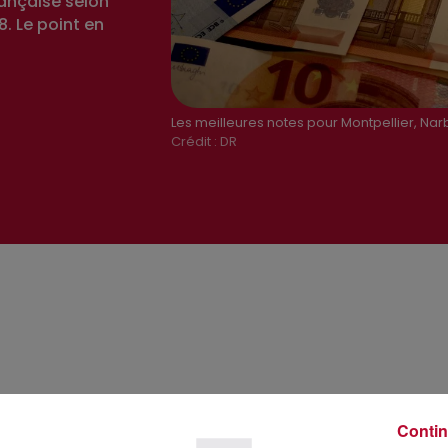
ançaise selon
. Le point en
Les meilleures notes pour Montpellier, Nar
Crédit :
DR
Contin