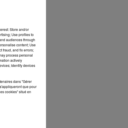
erest: Store and/or
tising; Use profiles to
tand audiences through
personalise content; Use
 fraud, and fix errors;
 may process personal
mation actively
vices; Identify devices
 DE
rtenaires dans "Gérer
s'appliqueront que pour
les cookies" situé en