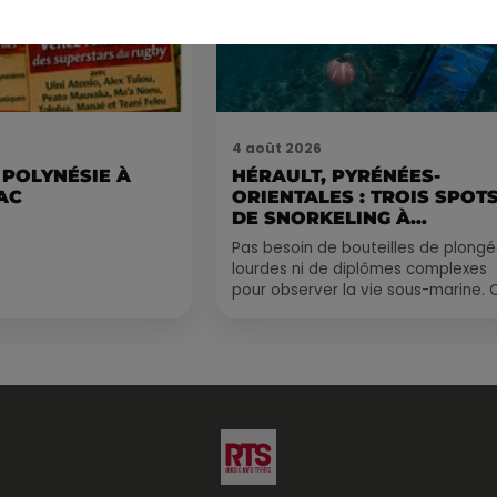
4 août 2026
 POLYNÉSIE À
HÉRAULT, PYRÉNÉES-
AC
ORIENTALES : TROIS SPOT
DE SNORKELING À
EXPLORER...
Pas besoin de bouteilles de plong
lourdes ni de diplômes complexes
pour observer la vie sous-marine. 
été, un masque, un tuba et une pai
de palmes...