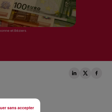
bonne et Béziers.
Publié : 26 février 2020 à 11h55 par Loris Galofaro
uer sans accepter