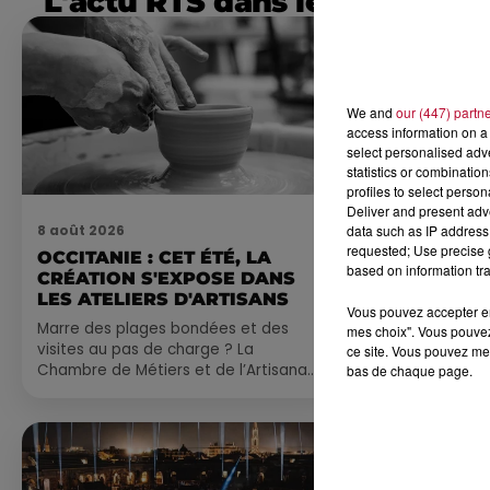
L'actu RTS dans le Sud
We and
our (447) partn
access information on a 
select personalised ad
statistics or combinatio
profiles to select person
Deliver and present adv
8 août 2026
7 août 2026
data such as IP address 
requested; Use precise g
OCCITANIE : CET ÉTÉ, LA
NOS IDÉES
based on information tra
CRÉATION S'EXPOSE DANS
CE WEEK-E
LES ATELIERS D'ARTISANS
Comme tous les
Vous pouvez accepter en 
Marre des plages bondées et des
petite sélecti
mes choix". Vous pouvez
visites au pas de charge ? La
pas manquer da
ce site. Vous pouvez met
Chambre de Métiers et de l’Artisanat
ayez envie de 
bas de chaque page.
Occitanie propose une alternative
du monde,...
bien plus vivante :...