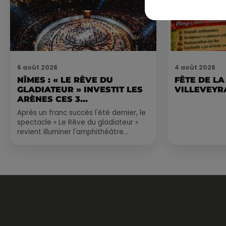
6 août 2026
4 août 2026
NÎMES : « LE RÊVE DU
FÊTE DE LA
GLADIATEUR » INVESTIT LES
VILLEVEYR
ARÈNES CES 3...
Après un franc succès l'été dernier, le
spectacle « Le Rêve du gladiateur »
revient illuminer l'amphithéâtre
romain les 6, 7 et 8 août. Une fresque
nocturne...