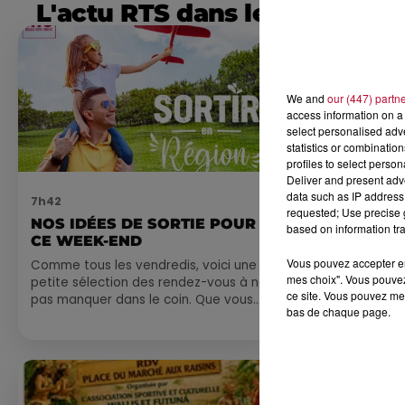
L'actu RTS dans le Sud
We and
our (447) partn
access information on a 
select personalised ad
statistics or combinatio
profiles to select person
Deliver and present adv
data such as IP address 
7h42
0h01
requested; Use precise g
NOS IDÉES DE SORTIE POUR
DINER CON
based on information tra
CE WEEK-END
MARSEILL
Vous pouvez accepter en 
Comme tous les vendredis, voici une
mes choix". Vous pouvez
petite sélection des rendez-vous à ne
ce site. Vous pouvez met
pas manquer dans le coin. Que vous
bas de chaque page.
ayez envie de voyager à l'autre bout
du monde,...