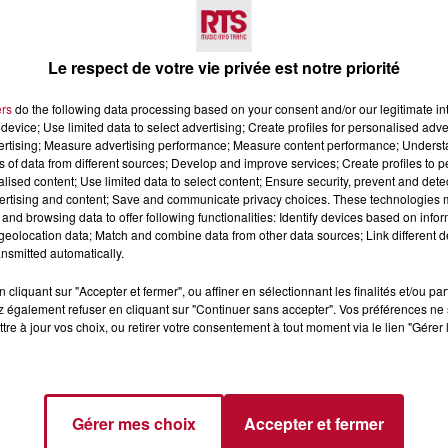
Voir plus
Le respect de votre vie privée est notre priorité
ers
do the following data processing based on your consent and/or our legitimate int
device; Use limited data to select advertising; Create profiles for personalised adver
vertising; Measure advertising performance; Measure content performance; Unders
ns of data from different sources; Develop and improve services; Create profiles to 
alised content; Use limited data to select content; Ensure security, prevent and detect
ertising and content; Save and communicate privacy choices. These technologies
and browsing data to offer following functionalities: Identify devices based on infor
6 août 2026
eolocation data; Match and combine data from other data sources; Link different de
CERT À LA MJC DE
NÎMES : « LE RÊVE DU
nsmitted automatically.
AN
GLADIATEUR » INVESTIT L
ARÈNES CES 3...
cliquant sur "Accepter et fermer", ou affiner en sélectionnant les finalités et/ou pa
 également refuser en cliquant sur "Continuer sans accepter". Vos préférences ne 
Après un franc succès l'été dernier,
tre à jour vos choix, ou retirer votre consentement à tout moment via le lien "Gérer 
spectacle « Le Rêve du gladiateur 
revient illuminer l'amphithéâtre
romain les 6, 7 et 8 août. Une fres
nocturne...
Gérer mes choix
Accepter et fermer