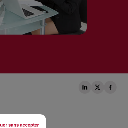
Publié : 29 janvier 2020 à 10h15 par Loris Galofaro
uer sans accepter