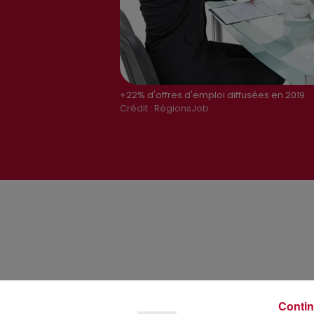
+22% d'offres d'emploi diffusées en 2019.
Crédit :
RégionsJob
Contin