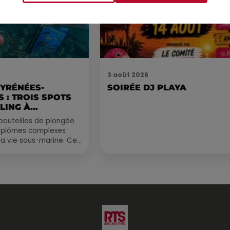
3 août 2026
PYRÉNÉES-
SOIRÉE DJ PLAYA
 : TROIS SPOTS
LING À
.
bouteilles de plongée
diplômes complexes
la vie sous-marine. Cet
, un tuba et une paire