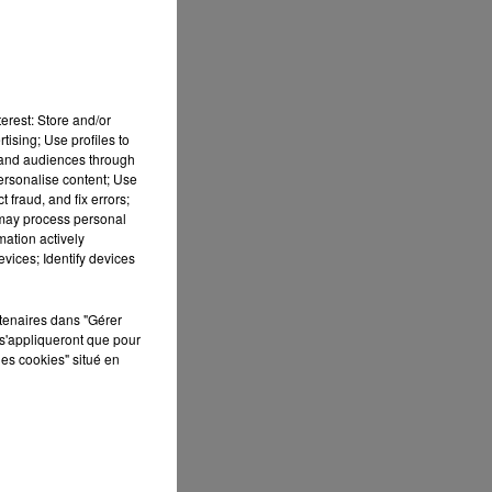
erest: Store and/or
tising; Use profiles to
tand audiences through
personalise content; Use
 fraud, and fix errors;
 may process personal
mation actively
vices; Identify devices
ES
rtenaires dans "Gérer
s'appliqueront que pour
 le
les cookies" situé en
»
que