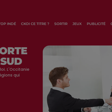
TOP INDÉ
CKOI CE TITRE ?
SORTIR
JEUX
PUBLICITÉ
PORTE
 SUD
oi. L'Occitanie
égions qui