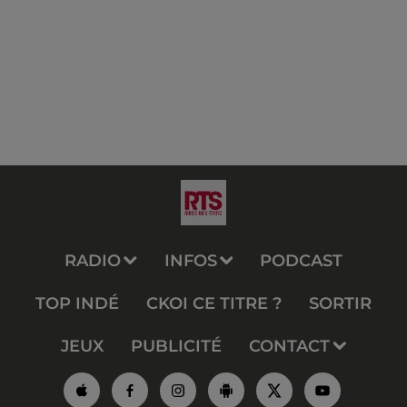
RADIO
INFOS
PODCAST
TOP INDÉ
CKOI CE TITRE ?
SORTIR
JEUX
PUBLICITÉ
CONTACT