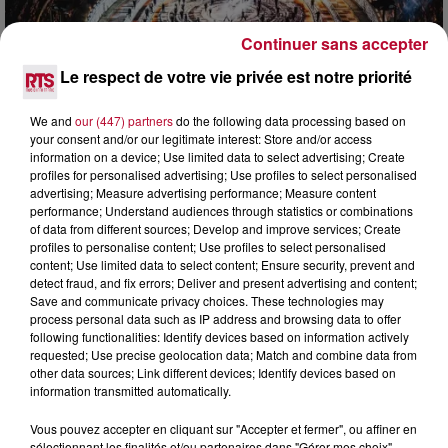
Continuer sans accepter
Le respect de votre vie privée est notre priorité
6 août 2026
NÎMES : « LE RÊVE DU GLADIATEUR » INVESTIT
We and
our (447) partners
do the following data processing based on
LES ARÈNES CES 3...
your consent and/or our legitimate interest: Store and/or access
information on a device; Use limited data to select advertising; Create
Après un franc succès l'été dernier, le spectacle « Le Rêve
profiles for personalised advertising; Use profiles to select personalised
du gladiateur » revient illuminer l'amphithéâtre romain les 6,
advertising; Measure advertising performance; Measure content
7 et 8 août. Une fresque nocturne...
performance; Understand audiences through statistics or combinations
of data from different sources; Develop and improve services; Create
profiles to personalise content; Use profiles to select personalised
content; Use limited data to select content; Ensure security, prevent and
detect fraud, and fix errors; Deliver and present advertising and content;
Save and communicate privacy choices. These technologies may
process personal data such as IP address and browsing data to offer
following functionalities: Identify devices based on information actively
requested; Use precise geolocation data; Match and combine data from
other data sources; Link different devices; Identify devices based on
information transmitted automatically.
Vous pouvez accepter en cliquant sur "Accepter et fermer", ou affiner en
sélectionnant les finalités et/ou partenaires dans "Gérer mes choix".