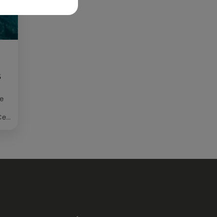
S
ée
Cet
re