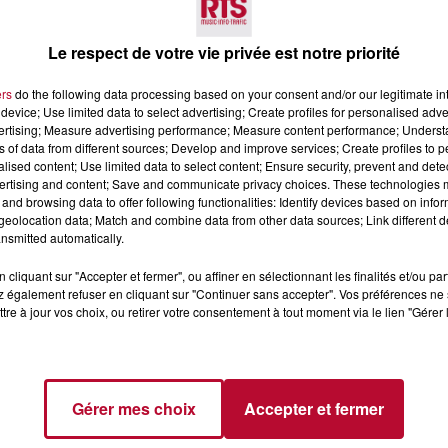
Le respect de votre vie privée est notre priorité
ers
do the following data processing based on your consent and/or our legitimate int
device; Use limited data to select advertising; Create profiles for personalised adver
vertising; Measure advertising performance; Measure content performance; Unders
ns of data from different sources; Develop and improve services; Create profiles to 
alised content; Use limited data to select content; Ensure security, prevent and detect
ertising and content; Save and communicate privacy choices. These technologies
7 août 2026
and browsing data to offer following functionalities: Identify devices based on infor
 DE SORTIE POUR
DINER CONCERT À LA MJC
eolocation data; Match and combine data from other data sources; Link different de
ND
MARSEILLAN
nsmitted automatically.
 vendredis, voici une
cliquant sur "Accepter et fermer", ou affiner en sélectionnant les finalités et/ou pa
on des rendez-vous à ne
 également refuser en cliquant sur "Continuer sans accepter". Vos préférences ne 
ns le coin. Que vous
tre à jour vos choix, ou retirer votre consentement à tout moment via le lien "Gérer 
voyager à l'autre bout
Gérer mes choix
Accepter et fermer