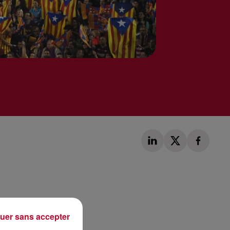
Publié : 11 octobre 2017 à 9h17 par Loris Galofaro
uer sans accepter