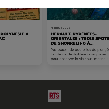
4 août 2026
 POLYNÉSIE À
HÉRAULT, PYRÉNÉES-
AC
ORIENTALES : TROIS SPOT
DE SNORKELING À
EXPLORER...
Pas besoin de bouteilles de plong
lourdes ni de diplômes complexes
pour observer la vie sous-marine. 
été, un masque, un tuba et une pai
de palmes...