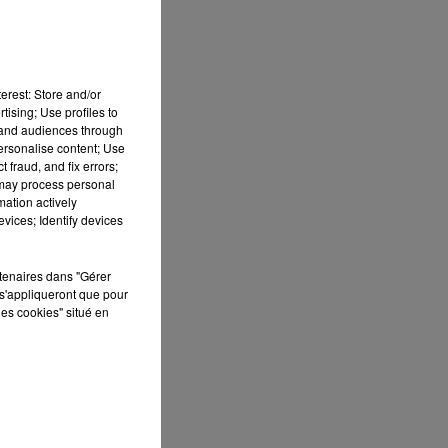
erest: Store and/or
tising; Use profiles to
tand audiences through
personalise content; Use
 fraud, and fix errors;
 may process personal
mation actively
 DE
vices; Identify devices
rtenaires dans "Gérer
s'appliqueront que pour
les cookies" situé en