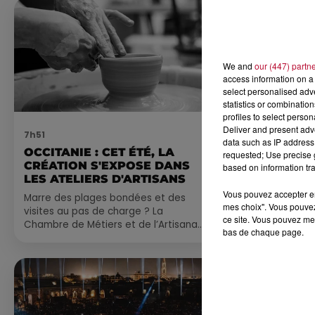
We and
our (447) partn
access information on a 
select personalised ad
statistics or combinatio
profiles to select person
Deliver and present adv
7h51
7 août 2026
data such as IP address 
OCCITANIE : CET ÉTÉ, LA
NOS IDÉES
requested; Use precise g
CRÉATION S'EXPOSE DANS
CE WEEK-E
based on information tra
LES ATELIERS D'ARTISANS
Comme tous les
Vous pouvez accepter en 
Marre des plages bondées et des
petite sélecti
mes choix". Vous pouvez
visites au pas de charge ? La
pas manquer da
ce site. Vous pouvez met
Chambre de Métiers et de l’Artisanat
ayez envie de 
bas de chaque page.
Occitanie propose une alternative
du monde,...
bien plus vivante :...