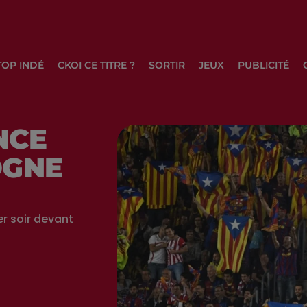
TOP INDÉ
CKOI CE TITRE ?
SORTIR
JEUX
PUBLICITÉ
NCE
OGNE
er soir devant