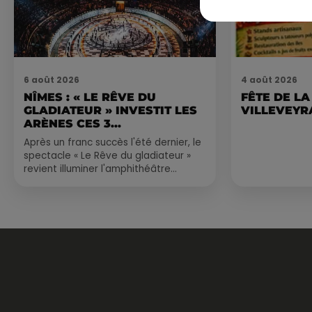
6 août 2026
4 août 2026
NÎMES : « LE RÊVE DU
FÊTE DE LA
GLADIATEUR » INVESTIT LES
VILLEVEYR
ARÈNES CES 3...
Après un franc succès l'été dernier, le
spectacle « Le Rêve du gladiateur »
revient illuminer l'amphithéâtre
romain les 6, 7 et 8 août. Une fresque
nocturne...