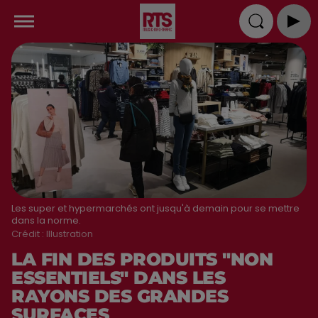
Les super et hypermarchés ont jusqu'à demain pour se mettre
dans la norme.
Crédit :
Illustration
LA FIN DES PRODUITS "NON
ESSENTIELS" DANS LES
RAYONS DES GRANDES
SURFACES