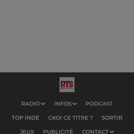
RADIO
INFOS
PODCAST
TOP INDÉ
CKOI CE TITRE ?
SORTIR
JEUX
PUBLICITÉ
CONTACT