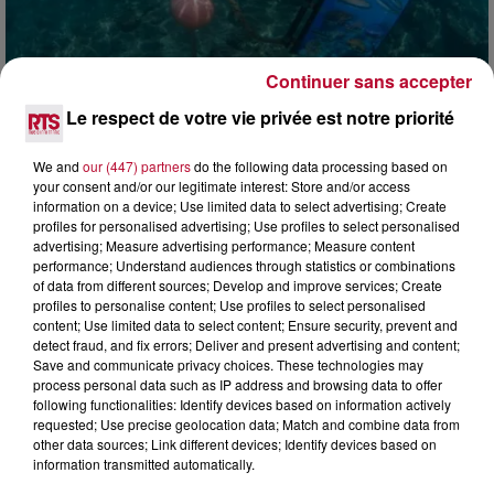
Continuer sans accepter
4 août 2026
Le respect de votre vie privée est notre priorité
HÉRAULT, PYRÉNÉES-ORIENTALES : TROIS
SPOTS DE SNORKELING À EXPLORER...
We and
our (447) partners
do the following data processing based on
Pas besoin de bouteilles de plongée lourdes ni de diplômes
your consent and/or our legitimate interest: Store and/or access
complexes pour observer la vie sous-marine. Cet été, un
information on a device; Use limited data to select advertising; Create
masque, un tuba et une paire de palmes...
profiles for personalised advertising; Use profiles to select personalised
advertising; Measure advertising performance; Measure content
performance; Understand audiences through statistics or combinations
of data from different sources; Develop and improve services; Create
profiles to personalise content; Use profiles to select personalised
content; Use limited data to select content; Ensure security, prevent and
detect fraud, and fix errors; Deliver and present advertising and content;
Save and communicate privacy choices. These technologies may
process personal data such as IP address and browsing data to offer
following functionalities: Identify devices based on information actively
requested; Use precise geolocation data; Match and combine data from
other data sources; Link different devices; Identify devices based on
information transmitted automatically.