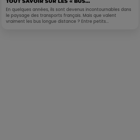
TOUT SAVOIR SUR LES « BUS...
En quelques années, ils sont devenus incontournables dans
le paysage des transports français. Mais que valent
vraiment les bus longue distance ? Entre petits...
Publié : 3 novembre 2020 à 10h40 par Loris Galofaro