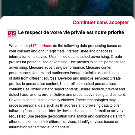
Continuer sans accepter
4 août 2026
Le respect de votre vie privée est notre priorité
HÉRAULT, PYRÉNÉES-ORIENTALES : TROIS
SPOTS DE SNORKELING À EXPLORER...
We and
our (447) partners
do the following data processing based on
Pas besoin de bouteilles de plongée lourdes ni de diplômes
your consent and/or our legitimate interest: Store and/or access
complexes pour observer la vie sous-marine. Cet été, un
information on a device; Use limited data to select advertising; Create
masque, un tuba et une paire de palmes...
profiles for personalised advertising; Use profiles to select personalised
advertising; Measure advertising performance; Measure content
performance; Understand audiences through statistics or combinations
of data from different sources; Develop and improve services; Create
profiles to personalise content; Use profiles to select personalised
content; Use limited data to select content; Ensure security, prevent and
detect fraud, and fix errors; Deliver and present advertising and content;
Save and communicate privacy choices. These technologies may
process personal data such as IP address and browsing data to offer
following functionalities: Identify devices based on information actively
requested; Use precise geolocation data; Match and combine data from
other data sources; Link different devices; Identify devices based on
information transmitted automatically.