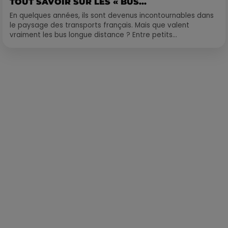
TOUT SAVOIR SUR LES « BUS...
En quelques années, ils sont devenus incontournables dans
le paysage des transports français. Mais que valent
vraiment les bus longue distance ? Entre petits...
Publié : 18 septembre 2018 à 13h25 par Léo Fichou