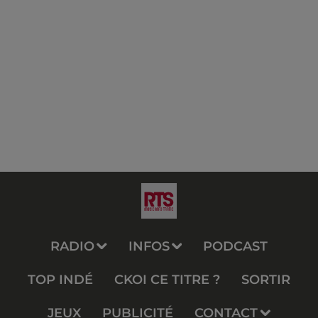
RADIO
INFOS
PODCAST
TOP INDÉ
CKOI CE TITRE ?
SORTIR
JEUX
PUBLICITÉ
CONTACT