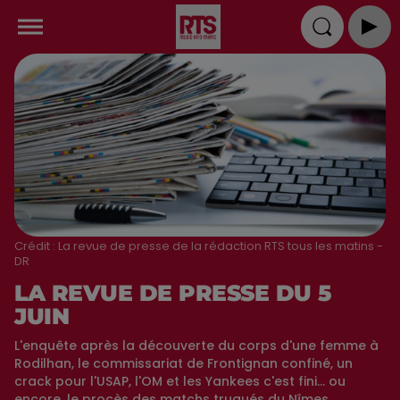
Crédit :
La revue de presse de la rédaction RTS tous les matins -
DR
LA REVUE DE PRESSE DU 5
JUIN
L'enquête après la découverte du corps d'une femme à
Rodilhan, le commissariat de Frontignan confiné, un
crack pour l'USAP, l'OM et les Yankees c'est fini... ou
encore, le procès des matchs truqués du Nîmes