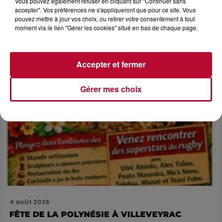
Vous pouvez également refuser en cliquant sur "Continuer sans
LES ARÈNES CES 3...
accepter". Vos préférences ne s'appliqueront que pour ce site. Vous
pouvez mettre à jour vos choix, ou retirer votre consentement à tout
Après un franc succès l'été dernier, le spectacle « Le Rêve
moment via le lien "Gérer les cookies" situé en bas de chaque page.
du gladiateur » revient illuminer l'amphithéâtre romain les 6,
7 et 8 août. Une fresque nocturne...
Accepter et fermer
Gérer mes choix
4 août 2026
FÊTE DE LA POLYNÉSIE À VILLEVEYRAC