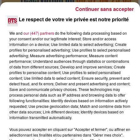
Continuer sans accepter
Le respect de votre vie privée est notre priorité
7 août 2026
DINER CONCERT À LA MJC DE MARSEILLAN
We and
our (447) partners
do the following data processing based on
your consent and/or our legitimate interest: Store and/or access
information on a device; Use limited data to select advertising; Create
profiles for personalised advertising; Use profiles to select personalised
advertising; Measure advertising performance; Measure content
performance; Understand audiences through statistics or combinations
of data from different sources; Develop and improve services; Create
profiles to personalise content; Use profiles to select personalised
content; Use limited data to select content; Ensure security, prevent and
detect fraud, and fix errors; Deliver and present advertising and content;
Save and communicate privacy choices. These technologies may
process personal data such as IP address and browsing data to offer
following functionalities: Identify devices based on information actively
requested; Use precise geolocation data; Match and combine data from
other data sources; Link different devices; Identify devices based on
information transmitted automatically.
Vous pouvez accepter en cliquant sur "Accepter et fermer", ou affiner en
6 août 2026
sélectionnant les finalités et/ou partenaires dans "Gérer mes choix".
NÎMES : « LE RÊVE DU GLADIATEUR » INVESTIT