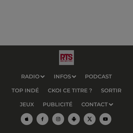
RADIO
INFOS
PODCAST
TOP INDÉ
CKOI CE TITRE ?
SORTIR
JEUX
PUBLICITÉ
CONTACT