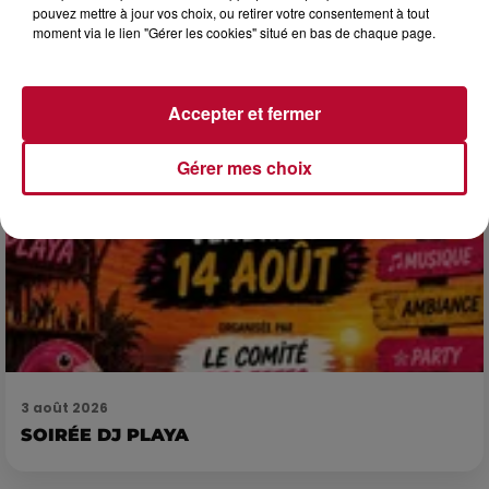
Pas besoin de bouteilles de plongée lourdes ni de diplômes
pouvez mettre à jour vos choix, ou retirer votre consentement à tout
complexes pour observer la vie sous-marine. Cet été, un
moment via le lien "Gérer les cookies" situé en bas de chaque page.
masque, un tuba et une paire de palmes...
Accepter et fermer
Gérer mes choix
3 août 2026
SOIRÉE DJ PLAYA