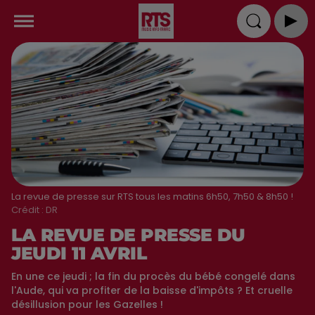
La revue de presse sur RTS tous les matins 6h50, 7h50 & 8h50 !
Crédit :
DR
LA REVUE DE PRESSE DU
JEUDI 11 AVRIL
En une ce jeudi ; la fin du procès du bébé congelé dans
l'Aude, qui va profiter de la baisse d'impôts ? Et cruelle
désillusion pour les Gazelles !