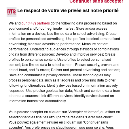
Continuer sans accepter
4 août 2026
Le respect de votre vie privée est notre priorité
FÊTE DE LA POLYNÉSIE À VILLEVEYRAC
We and
our (447) partners
do the following data processing based on
your consent and/or our legitimate interest: Store and/or access
information on a device; Use limited data to select advertising; Create
profiles for personalised advertising; Use profiles to select personalised
advertising; Measure advertising performance; Measure content
performance; Understand audiences through statistics or combinations
of data from different sources; Develop and improve services; Create
profiles to personalise content; Use profiles to select personalised
content; Use limited data to select content; Ensure security, prevent and
detect fraud, and fix errors; Deliver and present advertising and content;
Save and communicate privacy choices. These technologies may
process personal data such as IP address and browsing data to offer
following functionalities: Identify devices based on information actively
requested; Use precise geolocation data; Match and combine data from
other data sources; Link different devices; Identify devices based on
information transmitted automatically.
4 août 2026
Vous pouvez accepter en cliquant sur "Accepter et fermer", ou affiner en
sélectionnant les finalités et/ou partenaires dans "Gérer mes choix".
HÉRAULT, PYRÉNÉES-ORIENTALES : TROIS
Vous pouvez également refuser en cliquant sur "Continuer sans
SPOTS DE SNORKELING À EXPLORER...
accepter". Vos préférences ne s'appliqueront que pour ce site. Vous