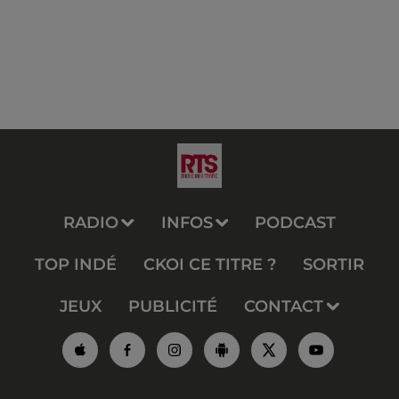
RADIO
INFOS
PODCAST
TOP INDÉ
CKOI CE TITRE ?
SORTIR
JEUX
PUBLICITÉ
CONTACT