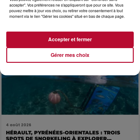
LES ARÈNES CES 3...
accepter". Vos préférences ne s'appliqueront que pour ce site. Vous
pouvez mettre à jour vos choix, ou retirer votre consentement à tout
Après un franc succès l'été dernier, le spectacle « Le Rêve
moment via le lien "Gérer les cookies" situé en bas de chaque page.
du gladiateur » revient illuminer l'amphithéâtre romain les 6,
7 et 8 août. Une fresque nocturne...
Accepter et fermer
Gérer mes choix
4 août 2026
HÉRAULT, PYRÉNÉES-ORIENTALES : TROIS
SPOTS DE SNORKELING À EXPLORER...