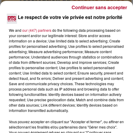
Continuer sans accepter
7 août 2026
Le respect de votre vie privée est notre priorité
DINER CONCERT À LA MJC DE MARSEILLAN
We and
our (447) partners
do the following data processing based on
your consent and/or our legitimate interest: Store and/or access
information on a device; Use limited data to select advertising; Create
profiles for personalised advertising; Use profiles to select personalised
advertising; Measure advertising performance; Measure content
performance; Understand audiences through statistics or combinations
of data from different sources; Develop and improve services; Create
profiles to personalise content; Use profiles to select personalised
content; Use limited data to select content; Ensure security, prevent and
detect fraud, and fix errors; Deliver and present advertising and content;
Save and communicate privacy choices. These technologies may
process personal data such as IP address and browsing data to offer
following functionalities: Identify devices based on information actively
requested; Use precise geolocation data; Match and combine data from
other data sources; Link different devices; Identify devices based on
information transmitted automatically.
Vous pouvez accepter en cliquant sur "Accepter et fermer", ou affiner en
6 août 2026
sélectionnant les finalités et/ou partenaires dans "Gérer mes choix".
NÎMES : « LE RÊVE DU GLADIATEUR » INVESTIT
Vous pouvez également refuser en cliquant sur "Continuer sans