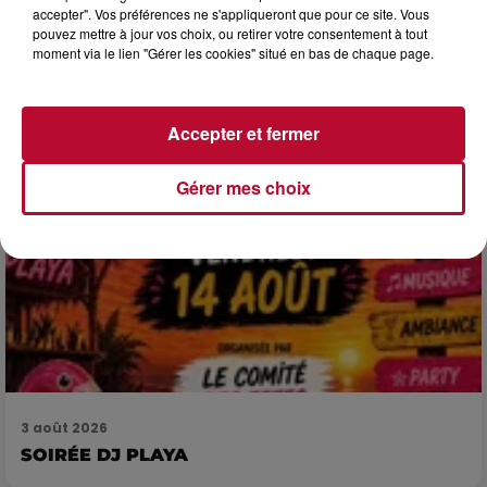
SPOTS DE SNORKELING À EXPLORER...
accepter". Vos préférences ne s'appliqueront que pour ce site. Vous
Pas besoin de bouteilles de plongée lourdes ni de diplômes
pouvez mettre à jour vos choix, ou retirer votre consentement à tout
complexes pour observer la vie sous-marine. Cet été, un
moment via le lien "Gérer les cookies" situé en bas de chaque page.
masque, un tuba et une paire de palmes...
Accepter et fermer
Gérer mes choix
3 août 2026
SOIRÉE DJ PLAYA