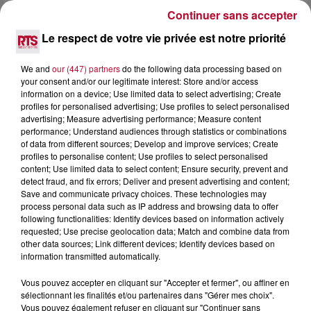
Continuer sans accepter
4 août 2026
Le respect de votre vie privée est notre priorité
FÊTE DE LA POLYNÉSIE À VILLEVEYRAC
We and
our (447) partners
do the following data processing based on
your consent and/or our legitimate interest: Store and/or access
information on a device; Use limited data to select advertising; Create
profiles for personalised advertising; Use profiles to select personalised
advertising; Measure advertising performance; Measure content
performance; Understand audiences through statistics or combinations
of data from different sources; Develop and improve services; Create
profiles to personalise content; Use profiles to select personalised
content; Use limited data to select content; Ensure security, prevent and
detect fraud, and fix errors; Deliver and present advertising and content;
Save and communicate privacy choices. These technologies may
process personal data such as IP address and browsing data to offer
following functionalities: Identify devices based on information actively
requested; Use precise geolocation data; Match and combine data from
other data sources; Link different devices; Identify devices based on
information transmitted automatically.
4 août 2026
Vous pouvez accepter en cliquant sur "Accepter et fermer", ou affiner en
sélectionnant les finalités et/ou partenaires dans "Gérer mes choix".
HÉRAULT, PYRÉNÉES-ORIENTALES : TROIS
Vous pouvez également refuser en cliquant sur "Continuer sans