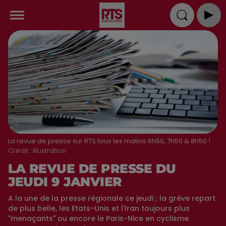
La revue de presse sur RTS tous les matins 6h50, 7h50 & 8h50 !
Crédit :
Illustration
LA REVUE DE PRESSE DU
JEUDI 9 JANVIER
A la une de la presse régionale ce jeudi ; la grève repart
de plus belle, les Etats-Unis et l'Iran toujours plus
"menaçants" ou encore le Paris-Nice en cyclisme