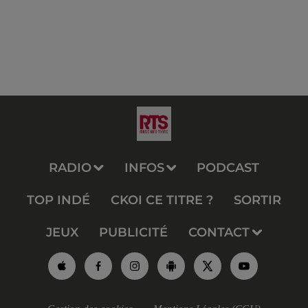
RADIO
INFOS
PODCAST
TOP INDÉ
CKOI CE TITRE ?
SORTIR
JEUX
PUBLICITÉ
CONTACT