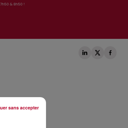
 7h50 & 8h50 !
Publié : 24 février 2020 à 7h17 par Loris Galofaro
uer sans accepter