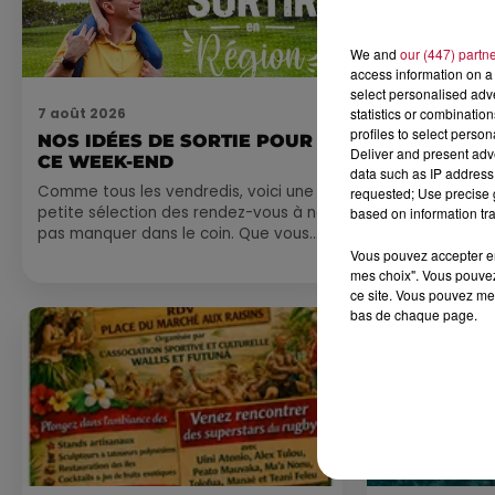
We and
our (447) partn
access information on a 
select personalised ad
7 août 2026
statistics or combinatio
7 août 2026
profiles to select person
NOS IDÉES DE SORTIE POUR
DINER CON
Deliver and present adv
CE WEEK-END
MARSEILL
data such as IP address 
Comme tous les vendredis, voici une
requested; Use precise g
petite sélection des rendez-vous à ne
based on information tra
pas manquer dans le coin. Que vous
ayez envie de voyager à l'autre bout
Vous pouvez accepter en 
du monde,...
mes choix". Vous pouvez
ce site. Vous pouvez met
bas de chaque page.