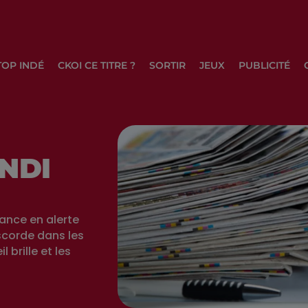
TOP INDÉ
CKOI CE TITRE ?
SORTIR
JEUX
PUBLICITÉ
NDI
rance en alerte
scorde dans les
 brille et les