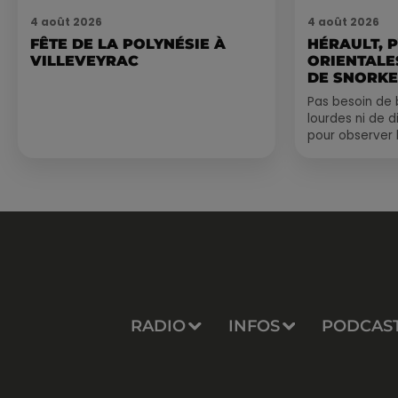
4 août 2026
4 août 2026
FÊTE DE LA POLYNÉSIE À
HÉRAULT, 
VILLEVEYRAC
ORIENTALES
DE SNORKE
EXPLORER..
Pas besoin de 
lourdes ni de 
pour observer 
été, un masque
de palmes...
RADIO
INFOS
PODCAS