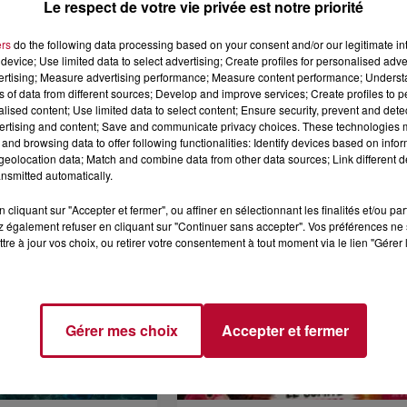
Le respect de votre vie privée est notre priorité
ers
do the following data processing based on your consent and/or our legitimate int
device; Use limited data to select advertising; Create profiles for personalised adver
vertising; Measure advertising performance; Measure content performance; Unders
ns of data from different sources; Develop and improve services; Create profiles to 
6 août 2026
alised content; Use limited data to select content; Ensure security, prevent and detect
CERT À LA MJC DE
NÎMES : « LE RÊVE DU
ertising and content; Save and communicate privacy choices. These technologies
AN
GLADIATEUR » INVESTIT L
and browsing data to offer following functionalities: Identify devices based on infor
ARÈNES CES 3...
eolocation data; Match and combine data from other data sources; Link different de
Après un franc succès l'été dernier,
nsmitted automatically.
spectacle « Le Rêve du gladiateur 
revient illuminer l'amphithéâtre
cliquant sur "Accepter et fermer", ou affiner en sélectionnant les finalités et/ou pa
 également refuser en cliquant sur "Continuer sans accepter". Vos préférences ne 
romain les 6, 7 et 8 août. Une fres
tre à jour vos choix, ou retirer votre consentement à tout moment via le lien "Gérer 
nocturne...
Gérer mes choix
Accepter et fermer