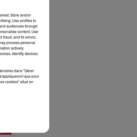
erest: Store and/or
tising; Use profiles to
tand audiences through
personalise content; Use
 fraud, and fix errors;
 may process personal
ES
mation actively
vices; Identify devices
 le
»
rtenaires dans "Gérer
s'appliqueront que pour
que
les cookies" situé en