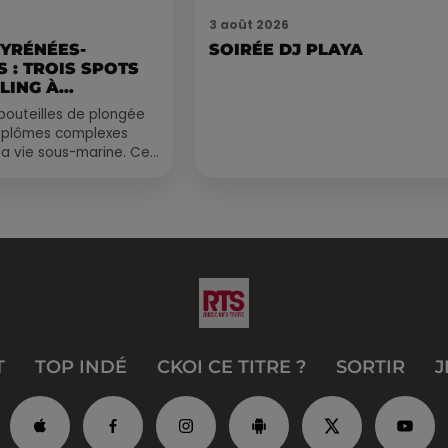
3 août 2026
PYRÉNÉES-
SOIRÉE DJ PLAYA
 : TROIS SPOTS
LING À
.
bouteilles de plongée
diplômes complexes
la vie sous-marine. Cet
, un tuba et une paire
T
TOP INDÉ
CKOI CE TITRE ?
SORTIR
J