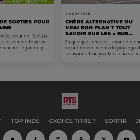
2 août 2026
 DE SORTIES POUR
CHÈRE ALTERNATIVE OU
AINE
VRAI BON PLAN ? TOUT
SAVOIR SUR LES « BUS...
st le cœur de l’été. La
e, et comme tous les
En quelques années, ils sont deven
, on ouvre l’agenda qui
incontournables dans le paysage 
 rempli ! Entre
transports français. Mais que valen
vraiment les bus longue distance ?
Entre petits...
T
TOP INDÉ
CKOI CE TITRE ?
SORTIR
J