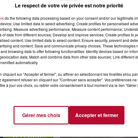
Le respect de votre vie privée est notre priorité
ers
do the following data processing based on your consent and/or our legitimate int
device; Use limited data to select advertising; Create profiles for personalised adver
vertising; Measure advertising performance; Measure content performance; Unders
ns of data from different sources; Develop and improve services; Create profiles to 
4 août 2026
alised content; Use limited data to select content; Ensure security, prevent and detect
 POLYNÉSIE À
HÉRAULT, PYRÉNÉES-
ertising and content; Save and communicate privacy choices. These technologies
AC
ORIENTALES : TROIS SPOT
and browsing data to offer following functionalities: Identify devices based on infor
DE SNORKELING À
eolocation data; Match and combine data from other data sources; Link different de
nsmitted automatically.
EXPLORER...
Pas besoin de bouteilles de plong
lourdes ni de diplômes complexes
cliquant sur "Accepter et fermer", ou affiner en sélectionnant les finalités et/ou pa
pour observer la vie sous-marine. 
 également refuser en cliquant sur "Continuer sans accepter". Vos préférences ne 
été, un masque, un tuba et une pai
tre à jour vos choix, ou retirer votre consentement à tout moment via le lien "Gérer 
de palmes...
Gérer mes choix
Accepter et fermer