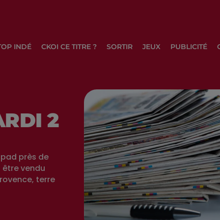
TOP INDÉ
CKOI CE TITRE ?
SORTIR
JEUX
PUBLICITÉ
RDI 2
hpad près de
 être vendu
rovence, terre