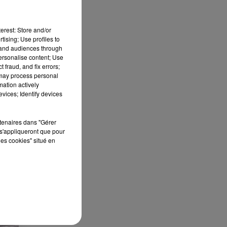
erest: Store and/or
tising; Use profiles to
tand audiences through
personalise content; Use
 fraud, and fix errors;
 may process personal
S
mation actively
vices; Identify devices
ée
rtenaires dans "Gérer
Cet
s'appliqueront que pour
re
les cookies" situé en