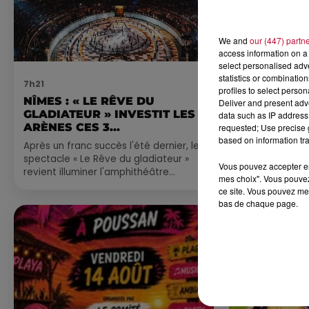
We and
our (447) partn
access information on a 
select personalised ad
statistics or combinatio
7h21
4 août 2026
profiles to select person
NÎMES : « LE RÊVE DU
FÊTE DE LA
Deliver and present adv
GLADIATEUR » INVESTIT LES
VILLEVEYR
data such as IP address 
ARÈNES CES 3...
requested; Use precise g
based on information tra
Après un franc succès l'été dernier, le
spectacle « Le Rêve du gladiateur »
Vous pouvez accepter en 
revient illuminer l'amphithéâtre
mes choix". Vous pouvez
romain les 6, 7 et 8 août. Une fresque
ce site. Vous pouvez met
nocturne...
bas de chaque page.