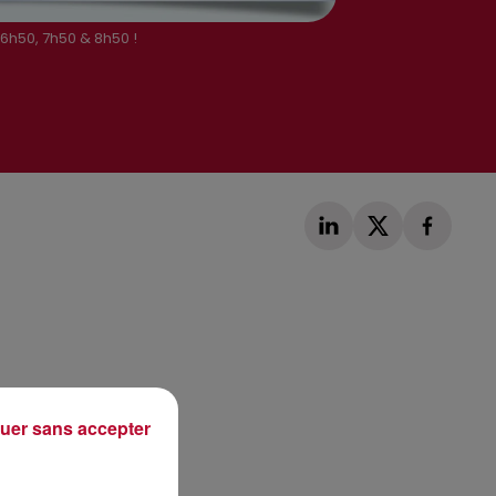
 6h50, 7h50 & 8h50 !
Publié : 2 avril 2019 à 5h31 par Loris Galofaro
uer sans accepter