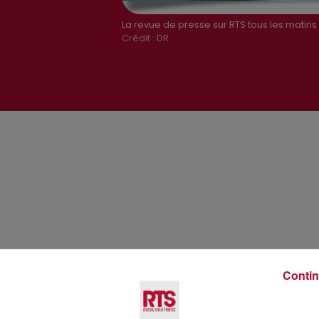
La revue de presse sur RTS tous les matins
Crédit :
DR
Voir plus
Contin