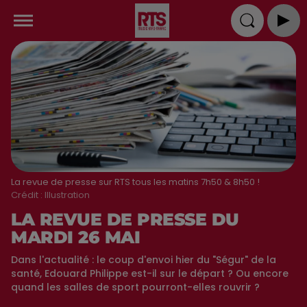
La revue de presse sur RTS tous les matins 7h50 & 8h50 !
Crédit :
Illustration
LA REVUE DE PRESSE DU
MARDI 26 MAI
Dans l'actualité : le coup d'envoi hier du "Ségur" de la
santé, Edouard Philippe est-il sur le départ ? Ou encore
quand les salles de sport pourront-elles rouvrir ?