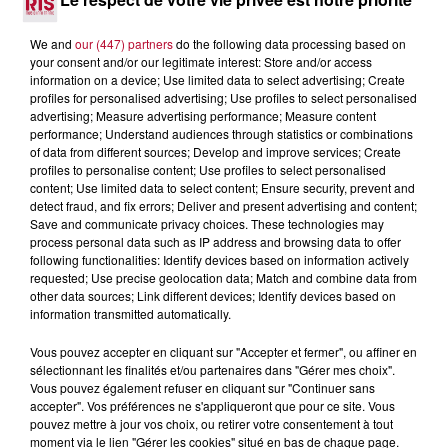
Après un franc succès l'été dernier, le spectacle « Le Rêve
du gladiateur » revient illuminer l'amphithéâtre romain les 6,
We and
our (447) partners
do the following data processing based on
7 et 8 août. Une fresque nocturne...
your consent and/or our legitimate interest: Store and/or access
information on a device; Use limited data to select advertising; Create
profiles for personalised advertising; Use profiles to select personalised
advertising; Measure advertising performance; Measure content
performance; Understand audiences through statistics or combinations
of data from different sources; Develop and improve services; Create
profiles to personalise content; Use profiles to select personalised
content; Use limited data to select content; Ensure security, prevent and
detect fraud, and fix errors; Deliver and present advertising and content;
Save and communicate privacy choices. These technologies may
process personal data such as IP address and browsing data to offer
following functionalities: Identify devices based on information actively
requested; Use precise geolocation data; Match and combine data from
other data sources; Link different devices; Identify devices based on
information transmitted automatically.
Vous pouvez accepter en cliquant sur "Accepter et fermer", ou affiner en
sélectionnant les finalités et/ou partenaires dans "Gérer mes choix".
4 août 2026
Vous pouvez également refuser en cliquant sur "Continuer sans
FÊTE DE LA POLYNÉSIE À VILLEVEYRAC
accepter". Vos préférences ne s'appliqueront que pour ce site. Vous
pouvez mettre à jour vos choix, ou retirer votre consentement à tout
moment via le lien "Gérer les cookies" situé en bas de chaque page.