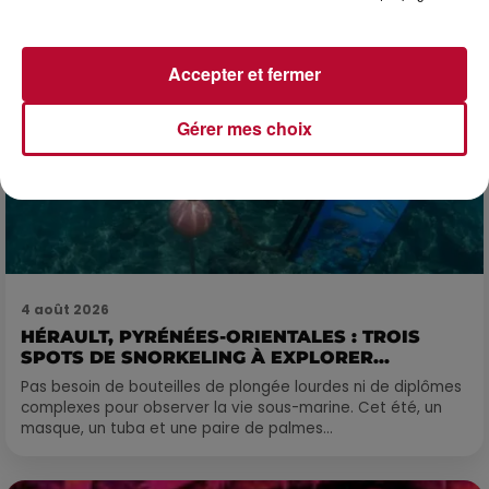
Accepter et fermer
Gérer mes choix
4 août 2026
HÉRAULT, PYRÉNÉES-ORIENTALES : TROIS
SPOTS DE SNORKELING À EXPLORER...
Pas besoin de bouteilles de plongée lourdes ni de diplômes
complexes pour observer la vie sous-marine. Cet été, un
masque, un tuba et une paire de palmes...