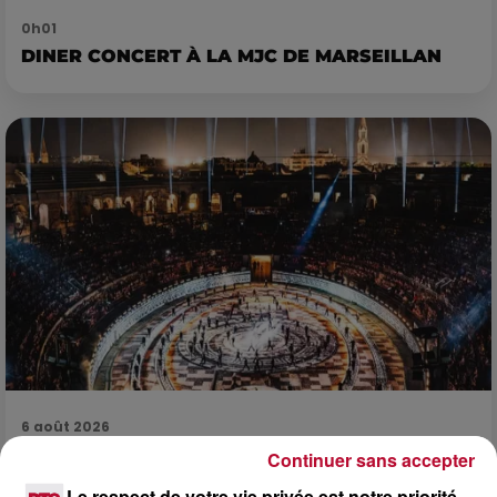
0h01
DINER CONCERT À LA MJC DE MARSEILLAN
6 août 2026
NÎMES : « LE RÊVE DU GLADIATEUR » INVESTIT
Continuer sans accepter
LES ARÈNES CES 3...
Le respect de votre vie privée est notre priorité