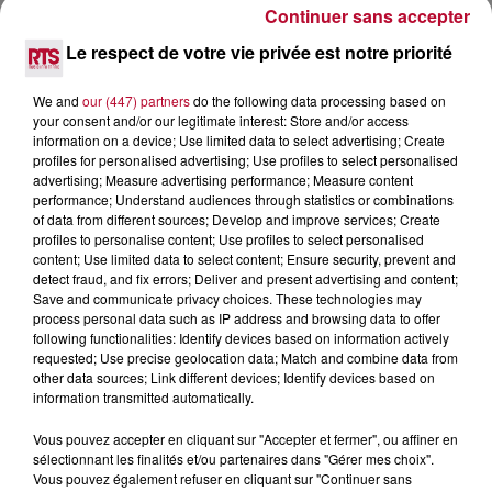
Continuer sans accepter
Le respect de votre vie privée est notre priorité
We and
our (447) partners
do the following data processing based on
your consent and/or our legitimate interest: Store and/or access
information on a device; Use limited data to select advertising; Create
profiles for personalised advertising; Use profiles to select personalised
advertising; Measure advertising performance; Measure content
performance; Understand audiences through statistics or combinations
of data from different sources; Develop and improve services; Create
profiles to personalise content; Use profiles to select personalised
content; Use limited data to select content; Ensure security, prevent and
detect fraud, and fix errors; Deliver and present advertising and content;
Save and communicate privacy choices. These technologies may
process personal data such as IP address and browsing data to offer
following functionalities: Identify devices based on information actively
3 août 2026
requested; Use precise geolocation data; Match and combine data from
NOS IDÉES DE SORTIES POUR CETTE SEMAINE
other data sources; Link different devices; Identify devices based on
information transmitted automatically.
Début août, c’est le cœur de l’été. La semaine débute, et
comme tous les lundis de l’été, on ouvre l’agenda qui est
Vous pouvez accepter en cliquant sur "Accepter et fermer", ou affiner en
encore bien rempli ! Entre sessions...
sélectionnant les finalités et/ou partenaires dans "Gérer mes choix".
Vous pouvez également refuser en cliquant sur "Continuer sans