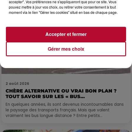
accepter". Vos préférences ne s'appliqueront que pour ce site. Vous
pouvez mettre à jour vos choix, ou retirer votre consentement à tout
moment via le lien "Gérer les cookies" situé en bas de chaque page.
Accepter et fermer
Gérer mes choix
2 août 2026
CHÈRE ALTERNATIVE OU VRAI BON PLAN ?
TOUT SAVOIR SUR LES « BUS...
En quelques années, ils sont devenus incontournables dans
le paysage des transports français. Mais que valent
vraiment les bus longue distance ? Entre petits...