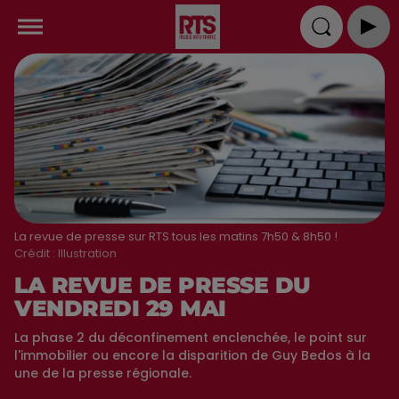
La revue de presse sur RTS tous les matins 7h50 & 8h50 !
Crédit :
Illustration
LA REVUE DE PRESSE DU
VENDREDI 29 MAI
La phase 2 du déconfinement enclenchée, le point sur
l'immobilier ou encore la disparition de Guy Bedos à la
une de la presse régionale.