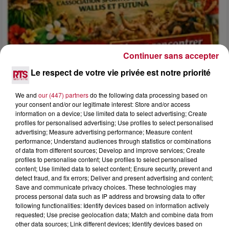
Continuer sans accepter
Le respect de votre vie privée est notre priorité
We and
our (447) partners
do the following data processing based on
your consent and/or our legitimate interest: Store and/or access
4 août 2026
information on a device; Use limited data to select advertising; Create
profiles for personalised advertising; Use profiles to select personalised
FÊTE DE LA POLYNÉSIE À VILLEVEYRAC
advertising; Measure advertising performance; Measure content
performance; Understand audiences through statistics or combinations
of data from different sources; Develop and improve services; Create
profiles to personalise content; Use profiles to select personalised
content; Use limited data to select content; Ensure security, prevent and
detect fraud, and fix errors; Deliver and present advertising and content;
Save and communicate privacy choices. These technologies may
process personal data such as IP address and browsing data to offer
following functionalities: Identify devices based on information actively
requested; Use precise geolocation data; Match and combine data from
other data sources; Link different devices; Identify devices based on