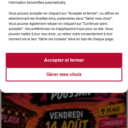
information transmitted automatically.
Vous pouvez accepter en cliquant sur "Accepter et fermer", ou affiner en
sélectionnant les finalités et/ou partenaires dans "Gérer mes choix".
Vous pouvez également refuser en cliquant sur "Continuer sans
accepter". Vos préférences ne s'appliqueront que pour ce site. Vous
pouvez mettre à jour vos choix, ou retirer votre consentement à tout
4 août 2026
moment via le lien "Gérer les cookies" situé en bas de chaque page.
HÉRAULT, PYRÉNÉES-ORIENTALES : TROIS
SPOTS DE SNORKELING À EXPLORER...
Pas besoin de bouteilles de plongée lourdes ni de diplômes
Accepter et fermer
complexes pour observer la vie sous-marine. Cet été, un
masque, un tuba et une paire de palmes...
Gérer mes choix