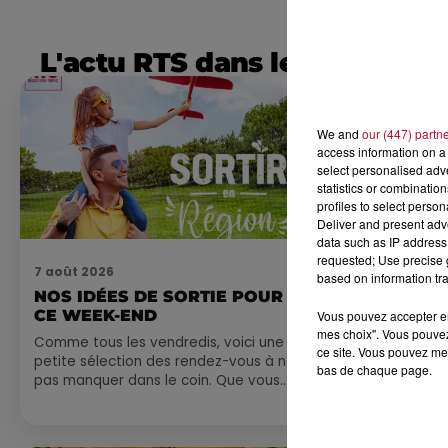
L'actu RTS dans le Sud
We and
our (447) partn
access information on a 
select personalised ad
statistics or combinatio
profiles to select person
Deliver and present adv
data such as IP address 
requested; Use precise g
7 août 2026
7 août 2026
based on information tra
NOS IDÉES DE SORTIE POUR
DINER CON
CE WEEK-END
MARSEILL
Vous pouvez accepter en 
mes choix". Vous pouvez
Comme tous les vendredis, voici une
ce site. Vous pouvez met
petite sélection des rendez-vous à ne
bas de chaque page.
pas manquer dans le coin. Que vous
ayez envie de voyager à l'autre bout
du monde,...