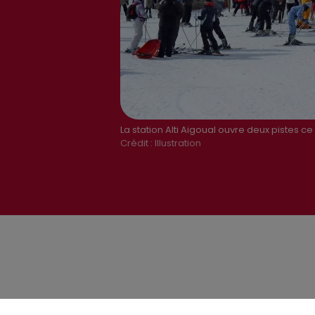
La station Alti Aigoual ouvre deux pistes 
Crédit :
Illustration