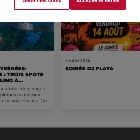
Gérer mes choix
Accepter et fermer
3 août 2026
PYRÉNÉES-
SOIRÉE DJ PLAYA
 : TROIS SPOTS
LING À
.
bouteilles de plongée
diplômes complexes
la vie sous-marine. Cet
, un tuba et une paire