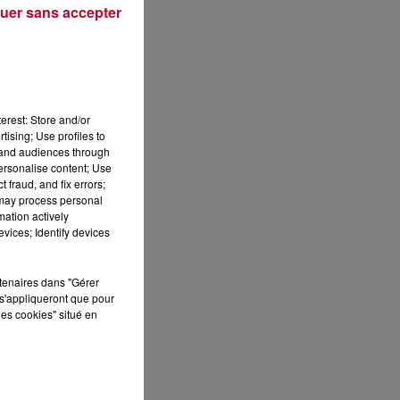
uer sans accepter
Publié : 7 février 2020 à 9h10 par Loris Galofaro
erest: Store and/or
tising; Use profiles to
tand audiences through
personalise content; Use
 fraud, and fix errors;
 may process personal
mation actively
vices; Identify devices
ES
rtenaires dans "Gérer
s'appliqueront que pour
les cookies" situé en
 le
»
que