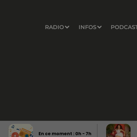
RADIO
INFOS
PODCAS
En ce moment :
0
h -
7
h