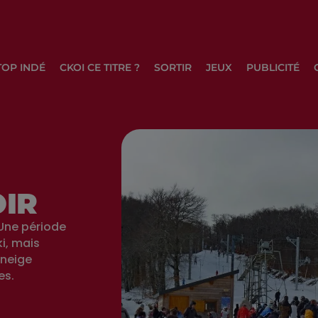
TOP INDÉ
CKOI CE TITRE ?
SORTIR
JEUX
PUBLICITÉ
OIR
 Une période
i, mais
 neige
es.