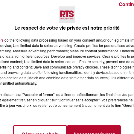
Contin
Voir plus
Le respect de votre vie privée est notre priorité
ers
do the following data processing based on your consent and/or our legitimate int
device; Use limited data to select advertising; Create profiles for personalised adver
vertising; Measure advertising performance; Measure content performance; Unders
ns of data from different sources; Develop and improve services; Create profiles to 
alised content; Use limited data to select content; Ensure security, prevent and detect
ertising and content; Save and communicate privacy choices. These technologies
and browsing data to offer following functionalities: Identify devices based on infor
eolocation data; Match and combine data from other data sources; Link different de
6 août 2026
nsmitted automatically.
CERT À LA MJC DE
NÎMES : « LE RÊVE DU
AN
GLADIATEUR » INVESTIT L
cliquant sur "Accepter et fermer", ou affiner en sélectionnant les finalités et/ou pa
 également refuser en cliquant sur "Continuer sans accepter". Vos préférences ne 
ARÈNES CES 3...
tre à jour vos choix, ou retirer votre consentement à tout moment via le lien "Gérer 
Après un franc succès l'été dernier,
spectacle « Le Rêve du gladiateur 
revient illuminer l'amphithéâtre
romain les 6, 7 et 8 août. Une fres
nocturne...