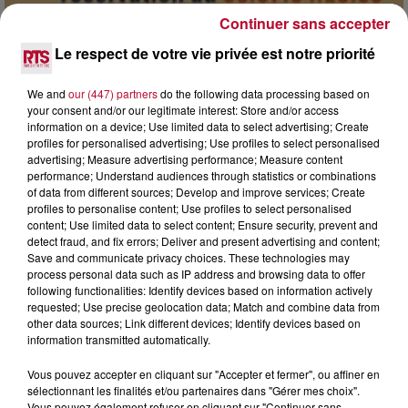
Continuer sans accepter
7 août 2026
Le respect de votre vie privée est notre priorité
DINER CONCERT À LA MJC DE MARSEILLAN
We and
our (447) partners
do the following data processing based on
your consent and/or our legitimate interest: Store and/or access
information on a device; Use limited data to select advertising; Create
profiles for personalised advertising; Use profiles to select personalised
advertising; Measure advertising performance; Measure content
performance; Understand audiences through statistics or combinations
of data from different sources; Develop and improve services; Create
profiles to personalise content; Use profiles to select personalised
content; Use limited data to select content; Ensure security, prevent and
detect fraud, and fix errors; Deliver and present advertising and content;
Save and communicate privacy choices. These technologies may
process personal data such as IP address and browsing data to offer
following functionalities: Identify devices based on information actively
requested; Use precise geolocation data; Match and combine data from
other data sources; Link different devices; Identify devices based on
information transmitted automatically.
Vous pouvez accepter en cliquant sur "Accepter et fermer", ou affiner en
6 août 2026
sélectionnant les finalités et/ou partenaires dans "Gérer mes choix".
NÎMES : « LE RÊVE DU GLADIATEUR » INVESTIT
Vous pouvez également refuser en cliquant sur "Continuer sans