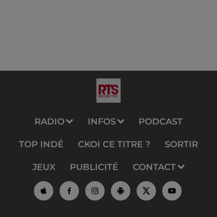
RADIO
INFOS
PODCAST
TOP INDÉ
CKOI CE TITRE ?
SORTIR
JEUX
PUBLICITÉ
CONTACT