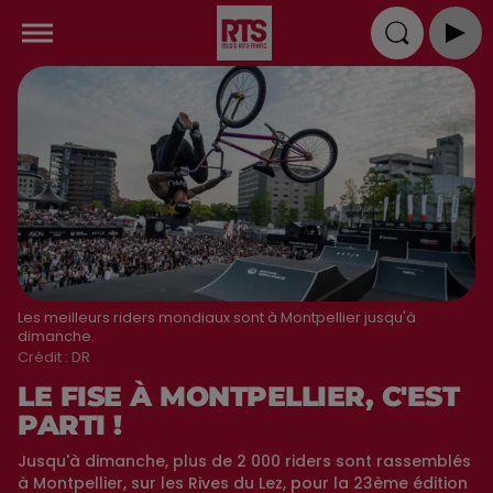
Les meilleurs riders mondiaux sont à Montpellier jusqu'à
dimanche.
Crédit :
DR
LE FISE À MONTPELLIER, C'EST
PARTI !
Jusqu'à dimanche, plus de 2 000 riders sont rassemblés
à Montpellier, sur les Rives du Lez, pour la 23ème édition