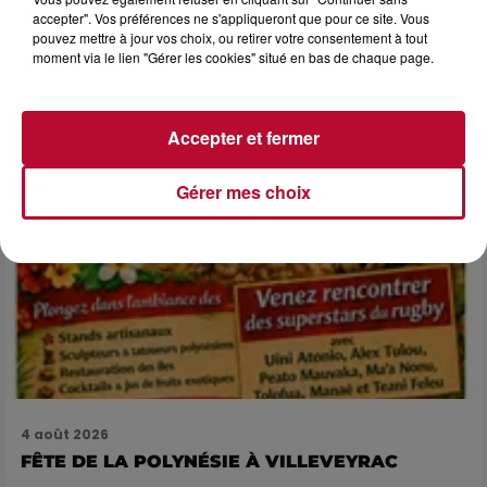
LES ARÈNES CES 3...
accepter". Vos préférences ne s'appliqueront que pour ce site. Vous
pouvez mettre à jour vos choix, ou retirer votre consentement à tout
Après un franc succès l'été dernier, le spectacle « Le Rêve
moment via le lien "Gérer les cookies" situé en bas de chaque page.
du gladiateur » revient illuminer l'amphithéâtre romain les 6,
7 et 8 août. Une fresque nocturne...
Accepter et fermer
Gérer mes choix
4 août 2026
FÊTE DE LA POLYNÉSIE À VILLEVEYRAC