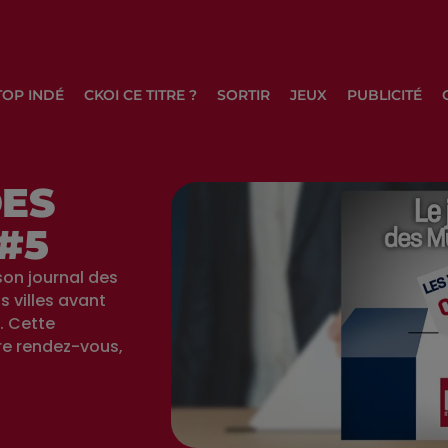
TOP INDÉ
CKOI CE TITRE ?
SORTIR
JEUX
PUBLICITÉ
DES
#5
on journal des
s villes avant
. Cette
re rendez-vous,