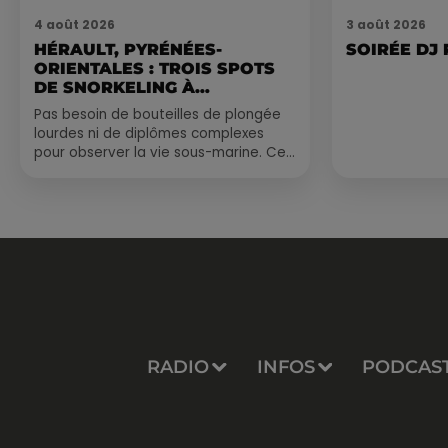
4 août 2026
3 août 2026
HÉRAULT, PYRÉNÉES-
SOIRÉE DJ
ORIENTALES : TROIS SPOTS
DE SNORKELING À
EXPLORER...
Pas besoin de bouteilles de plongée
lourdes ni de diplômes complexes
pour observer la vie sous-marine. Cet
été, un masque, un tuba et une paire
de palmes...
RADIO
INFOS
PODCAS