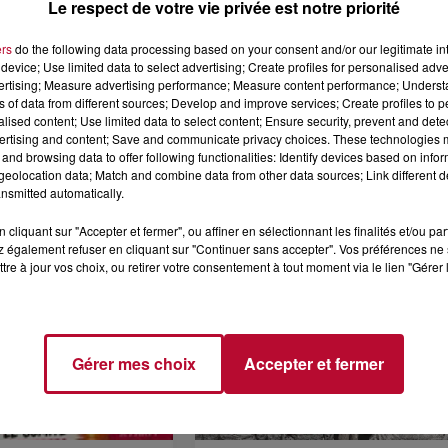
Le respect de votre vie privée est notre priorité
ers
do the following data processing based on your consent and/or our legitimate int
device; Use limited data to select advertising; Create profiles for personalised adver
vertising; Measure advertising performance; Measure content performance; Unders
ns of data from different sources; Develop and improve services; Create profiles to 
4 août 2026
alised content; Use limited data to select content; Ensure security, prevent and detect
LE RÊVE DU
FÊTE DE LA POLYNÉSIE À
ertising and content; Save and communicate privacy choices. These technologies
 » INVESTIT LES
VILLEVEYRAC
and browsing data to offer following functionalities: Identify devices based on infor
 3...
eolocation data; Match and combine data from other data sources; Link different de
succès l'été dernier, le
nsmitted automatically.
 Rêve du gladiateur »
er l'amphithéâtre
cliquant sur "Accepter et fermer", ou affiner en sélectionnant les finalités et/ou pa
 également refuser en cliquant sur "Continuer sans accepter". Vos préférences ne 
 et 8 août. Une fresque
tre à jour vos choix, ou retirer votre consentement à tout moment via le lien "Gérer 
Gérer mes choix
Accepter et fermer