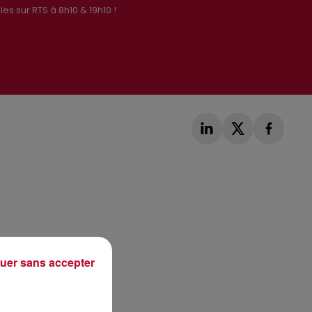
es sur RTS à 8h10 & 19h10 !
Publié : 28 février 2020 à 12h03 par Loris Galofaro
uer sans accepter