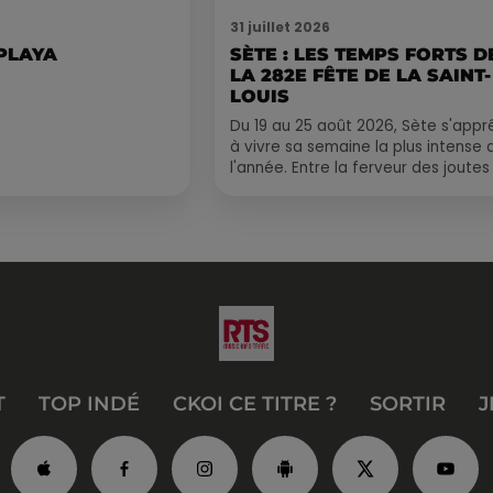
31 juillet 2026
 PLAYA
SÈTE : LES TEMPS FORTS D
LA 282E FÊTE DE LA SAINT-
LOUIS
Du 19 au 25 août 2026, Sète s'appr
à vivre sa semaine la plus intense 
l'année. Entre la ferveur des joutes
le Cadre Royal, le retour de
traditions...
T
TOP INDÉ
CKOI CE TITRE ?
SORTIR
J