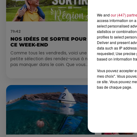
We and
our (447) partn
access information on a 
select personalised ad
7h42
statistics or combinatio
6 août 2026
profiles to select person
NOS IDÉES DE SORTIE POUR
NÎMES : « 
Deliver and present adv
CE WEEK-END
GLADIATEUR
data such as IP address 
ARÈNES CES
Comme tous les vendredis, voici une
requested; Use precise g
petite sélection des rendez-vous à ne
Après un franc 
based on information tra
pas manquer dans le coin. Que vous
spectacle « Le
ayez envie de voyager à l'autre bout
revient illumin
Vous pouvez accepter en 
du monde,...
mes choix". Vous pouvez
romain les 6, 7
ce site. Vous pouvez met
nocturne...
bas de chaque page.