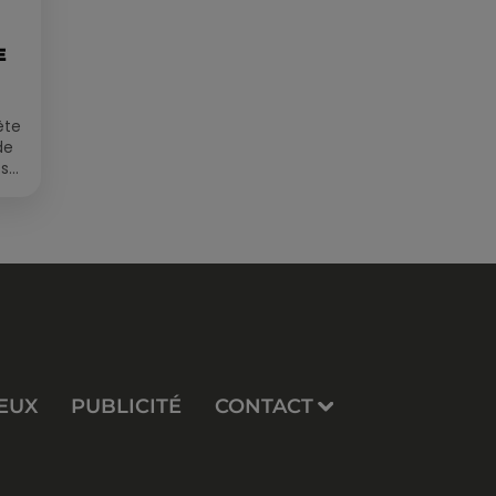
E
ête
de
 sur
EUX
PUBLICITÉ
CONTACT