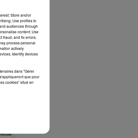
erest: Store and/or
tising; Use profiles to
tand audiences through
personalise content; Use
 fraud, and fix errors;
 may process personal
mation actively
vices; Identify devices
rtenaires dans "Gérer
s'appliqueront que pour
les cookies" situé en