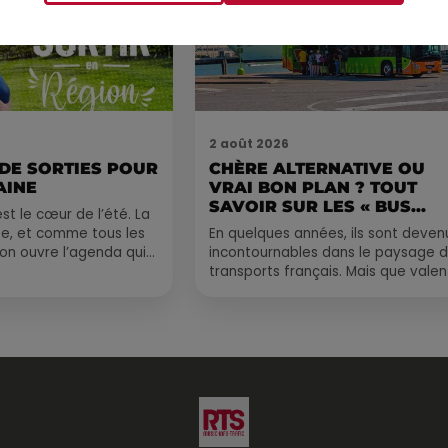
2 août 2026
 DE SORTIES POUR
CHÈRE ALTERNATIVE OU
AINE
VRAI BON PLAN ? TOUT
SAVOIR SUR LES « BUS...
st le cœur de l’été. La
e, et comme tous les
En quelques années, ils sont deven
, on ouvre l’agenda qui
incontournables dans le paysage 
 rempli ! Entre
transports français. Mais que valen
vraiment les bus longue distance ?
Entre petits...