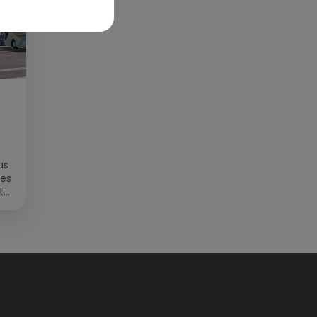
us
des
t