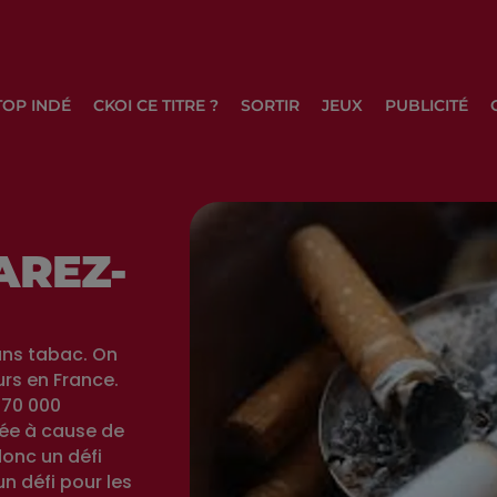
TOP INDÉ
CKOI CE TITRE ?
SORTIR
JEUX
PUBLICITÉ
AREZ-
ans tabac. On
urs en France.
 70 000
ée à cause de
donc un défi
n défi pour les