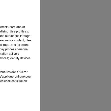
erest: Store and/or
tising; Use profiles to
tand audiences through
personalise content; Use
 fraud, and fix errors;
 may process personal
mation actively
vices; Identify devices
S
rtenaires dans "Gérer
s'appliqueront que pour
ée
les cookies" situé en
Cet
re