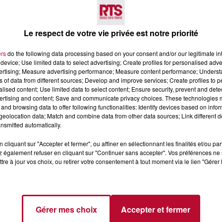
Voir plus
Le respect de votre vie privée est notre priorité
ers
do the following data processing based on your consent and/or our legitimate int
device; Use limited data to select advertising; Create profiles for personalised adver
vertising; Measure advertising performance; Measure content performance; Unders
ns of data from different sources; Develop and improve services; Create profiles to 
alised content; Use limited data to select content; Ensure security, prevent and detect
ertising and content; Save and communicate privacy choices. These technologies
and browsing data to offer following functionalities: Identify devices based on infor
4 août 2026
eolocation data; Match and combine data from other data sources; Link different de
 POLYNÉSIE À
HÉRAULT, PYRÉNÉES-
nsmitted automatically.
AC
ORIENTALES : TROIS SPOT
DE SNORKELING À
cliquant sur "Accepter et fermer", ou affiner en sélectionnant les finalités et/ou pa
EXPLORER...
 également refuser en cliquant sur "Continuer sans accepter". Vos préférences ne 
Pas besoin de bouteilles de plong
tre à jour vos choix, ou retirer votre consentement à tout moment via le lien "Gérer 
lourdes ni de diplômes complexes
pour observer la vie sous-marine. 
été, un masque, un tuba et une pai
de palmes...
Gérer mes choix
Accepter et fermer