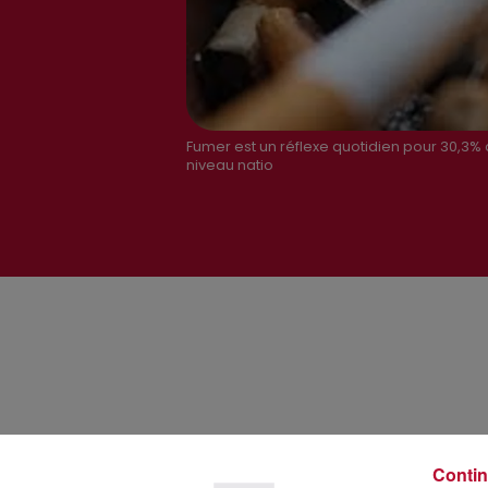
Fumer est un réflexe quotidien pour 30,3% 
niveau natio
Contin