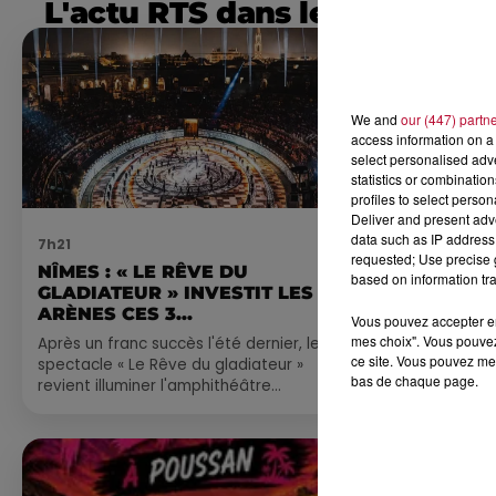
L'actu RTS dans le Sud
We and
our (447) partn
access information on a 
select personalised ad
statistics or combinatio
profiles to select person
Deliver and present adv
data such as IP address 
7h21
4 août 2026
requested; Use precise g
NÎMES : « LE RÊVE DU
FÊTE DE LA
based on information tra
GLADIATEUR » INVESTIT LES
VILLEVEYR
ARÈNES CES 3...
Vous pouvez accepter en 
mes choix". Vous pouvez
Après un franc succès l'été dernier, le
ce site. Vous pouvez met
spectacle « Le Rêve du gladiateur »
bas de chaque page.
revient illuminer l'amphithéâtre
romain les 6, 7 et 8 août. Une fresque
nocturne...