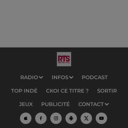
RADIO
INFOS
PODCAST
TOP INDÉ
CKOI CE TITRE ?
SORTIR
JEUX
PUBLICITÉ
CONTACT