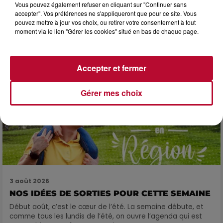
3 août 2026
Vous pouvez également refuser en cliquant sur "Continuer sans
accepter". Vos préférences ne s'appliqueront que pour ce site. Vous
SOIRÉE DJ PLAYA
pouvez mettre à jour vos choix, ou retirer votre consentement à tout
moment via le lien "Gérer les cookies" situé en bas de chaque page.
Accepter et fermer
Gérer mes choix
3 août 2026
NOS IDÉES DE SORTIES POUR CETTE SEMAINE
Début août, c’est le cœur de l’été. La semaine débute, et
comme tous les lundis de l’été, on ouvre l’agenda qui est