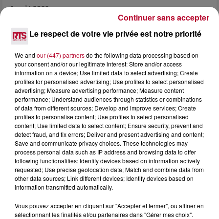
4 août 2026
Continuer sans accepter
HÉRAULT, PYRÉNÉES-ORIENTALES : TROIS
SPOTS DE SNORKELING À EXPLORER...
Le respect de votre vie privée est notre priorité
Pas besoin de bouteilles de plongée lourdes ni de diplômes
complexes pour observer la vie sous-marine. Cet été, un
We and
our (447) partners
do the following data processing based on
masque, un tuba et une paire de palmes...
your consent and/or our legitimate interest: Store and/or access
information on a device; Use limited data to select advertising; Create
profiles for personalised advertising; Use profiles to select personalised
advertising; Measure advertising performance; Measure content
performance; Understand audiences through statistics or combinations
of data from different sources; Develop and improve services; Create
profiles to personalise content; Use profiles to select personalised
content; Use limited data to select content; Ensure security, prevent and
detect fraud, and fix errors; Deliver and present advertising and content;
Save and communicate privacy choices. These technologies may
process personal data such as IP address and browsing data to offer
following functionalities: Identify devices based on information actively
requested; Use precise geolocation data; Match and combine data from
other data sources; Link different devices; Identify devices based on
information transmitted automatically.
Vous pouvez accepter en cliquant sur "Accepter et fermer", ou affiner en
sélectionnant les finalités et/ou partenaires dans "Gérer mes choix".