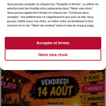
Vous pouvez accepter en cliquant sur "Accepter et fermer", ou affiner en
sélectionnant les finalités et/ou partenaires dans "Gérer mes choix".
Vous pouvez également refuser en cliquant sur "Continuer sans
accepter". Vos préférences ne s'appliqueront que pour ce site. Vous
4 août 2026
pouvez mettre à jour vos choix, ou retirer votre consentement à tout
HÉRAULT, PYRÉNÉES-ORIENTALES : TROIS
moment via le lien "Gérer les cookies" situé en bas de chaque page.
SPOTS DE SNORKELING À EXPLORER...
Pas besoin de bouteilles de plongée lourdes ni de diplômes
complexes pour observer la vie sous-marine. Cet été, un
Accepter et fermer
masque, un tuba et une paire de palmes...
Gérer mes choix