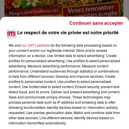
Continuer sans accepter
Le respect de votre vie privée est notre priorité
We and
our (447) partners
do the following data processing based on
4 août 2026
your consent and/or our legitimate interest: Store and/or access
FÊTE DE LA POLYNÉSIE À VILLEVEYRAC
information on a device; Use limited data to select advertising; Create
profiles for personalised advertising; Use profiles to select personalised
advertising; Measure advertising performance; Measure content
performance; Understand audiences through statistics or combinations
of data from different sources; Develop and improve services; Create
profiles to personalise content; Use profiles to select personalised
content; Use limited data to select content; Ensure security, prevent and
detect fraud, and fix errors; Deliver and present advertising and content;
Save and communicate privacy choices. These technologies may
process personal data such as IP address and browsing data to offer
following functionalities: Identify devices based on information actively
requested; Use precise geolocation data; Match and combine data from
other data sources; Link different devices; Identify devices based on
information transmitted automatically.