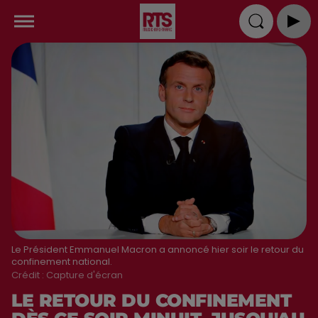
Le Président Emmanuel Macron a annoncé hier soir le retour du
confinement national.
Crédit :
Capture d'écran
LE RETOUR DU CONFINEMENT