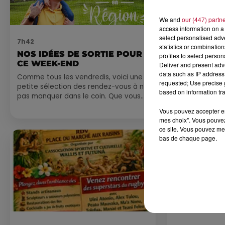
We and
our (447) partn
access information on a 
select personalised ad
7h42
0h01
statistics or combinatio
NOS IDÉES DE SORTIE POUR
DINER CON
profiles to select person
CE WEEK-END
MARSEILL
Deliver and present adv
data such as IP address 
Comme tous les vendredis, voici une
requested; Use precise g
petite sélection des rendez-vous à ne
based on information tra
pas manquer dans le coin. Que vous
ayez envie de voyager à l'autre bout
Vous pouvez accepter en 
du monde,...
mes choix". Vous pouvez
ce site. Vous pouvez met
bas de chaque page.