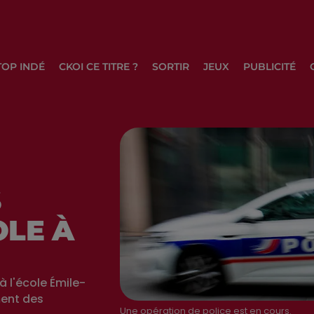
TOP INDÉ
CKOI CE TITRE ?
SORTIR
JEUX
PUBLICITÉ
S
OLE À
à l'école Émile-
ent des
Une opération de police est en cours.