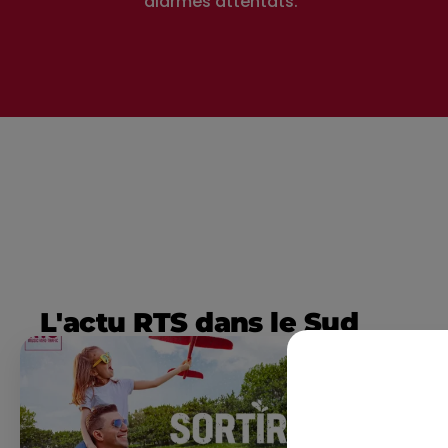
alarmes attentats.
L'actu RTS dans le Sud