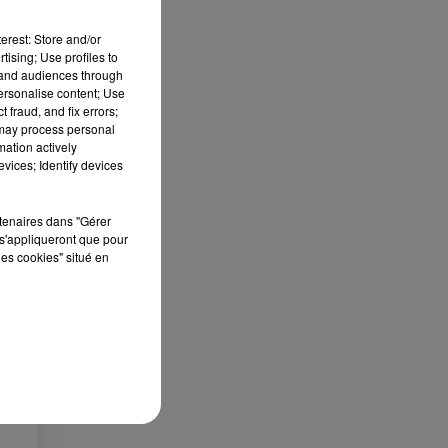
erest: Store and/or
tising; Use profiles to
tand audiences through
personalise content; Use
 fraud, and fix errors;
ES
 may process personal
mation actively
vices; Identify devices
 le
»
rtenaires dans "Gérer
que
s'appliqueront que pour
les cookies" situé en