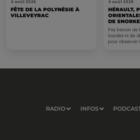
4 août 2026
4 août 2026
FÊTE DE LA POLYNÉSIE À
HÉRAULT, 
VILLEVEYRAC
ORIENTALES
DE SNORKE
EXPLORER..
Pas besoin de 
lourdes ni de 
pour observer 
été, un masque
de palmes...
RADIO
INFOS
PODCAS