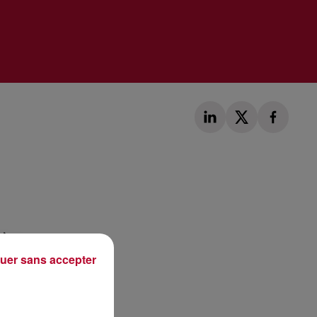
Publié : 3 juin 2019 à 9h47 par Léo Fichou
uer sans accepter