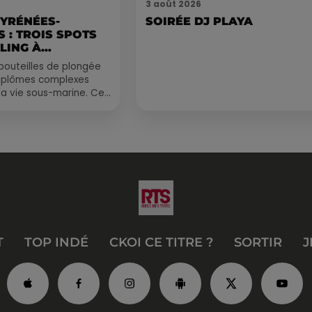
3 août 2026
PYRÉNÉES-
SOIRÉE DJ PLAYA
 : TROIS SPOTS
LING À
.
bouteilles de plongée
diplômes complexes
la vie sous-marine. Cet
, un tuba et une paire
T
TOP INDÉ
CKOI CE TITRE ?
SORTIR
J