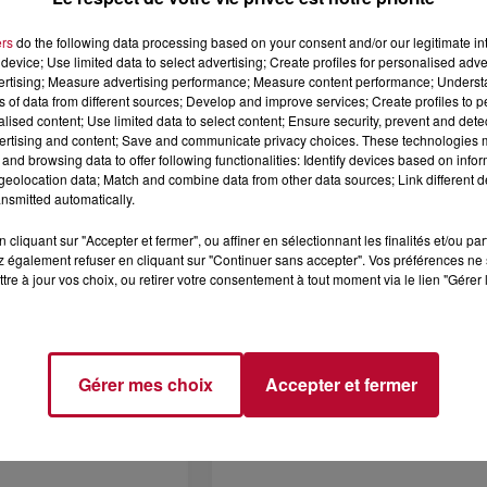
ers
do the following data processing based on your consent and/or our legitimate int
device; Use limited data to select advertising; Create profiles for personalised adver
vertising; Measure advertising performance; Measure content performance; Unders
6 août 2026
ns of data from different sources; Develop and improve services; Create profiles to 
CERT À LA MJC DE
NÎMES : « LE RÊVE DU
alised content; Use limited data to select content; Ensure security, prevent and detect
AN
GLADIATEUR » INVESTIT L
ertising and content; Save and communicate privacy choices. These technologies
ARÈNES CES 3...
and browsing data to offer following functionalities: Identify devices based on infor
eolocation data; Match and combine data from other data sources; Link different de
Après un franc succès l'été dernier,
nsmitted automatically.
spectacle « Le Rêve du gladiateur 
revient illuminer l'amphithéâtre
cliquant sur "Accepter et fermer", ou affiner en sélectionnant les finalités et/ou pa
romain les 6, 7 et 8 août. Une fres
 également refuser en cliquant sur "Continuer sans accepter". Vos préférences ne 
nocturne...
tre à jour vos choix, ou retirer votre consentement à tout moment via le lien "Gérer 
Gérer mes choix
Accepter et fermer