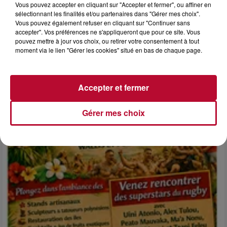
Vous pouvez accepter en cliquant sur "Accepter et fermer", ou affiner en
sélectionnant les finalités et/ou partenaires dans "Gérer mes choix".
Vous pouvez également refuser en cliquant sur "Continuer sans
6 août 2026
accepter". Vos préférences ne s'appliqueront que pour ce site. Vous
pouvez mettre à jour vos choix, ou retirer votre consentement à tout
NÎMES : « LE RÊVE DU GLADIATEUR » INVESTIT
moment via le lien "Gérer les cookies" situé en bas de chaque page.
LES ARÈNES CES 3...
Après un franc succès l'été dernier, le spectacle « Le Rêve
du gladiateur » revient illuminer l'amphithéâtre romain les 6,
7 et 8 août. Une fresque nocturne...
Accepter et fermer
Gérer mes choix