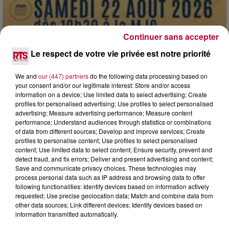
Continuer sans accepter
Le respect de votre vie privée est notre priorité
7 août 2026
We and
our (447) partners
do the following data processing based on
your consent and/or our legitimate interest: Store and/or access
DINER CONCERT À LA MJC DE MARSEILLAN
information on a device; Use limited data to select advertising; Create
profiles for personalised advertising; Use profiles to select personalised
advertising; Measure advertising performance; Measure content
performance; Understand audiences through statistics or combinations
of data from different sources; Develop and improve services; Create
profiles to personalise content; Use profiles to select personalised
content; Use limited data to select content; Ensure security, prevent and
detect fraud, and fix errors; Deliver and present advertising and content;
Save and communicate privacy choices. These technologies may
process personal data such as IP address and browsing data to offer
following functionalities: Identify devices based on information actively
requested; Use precise geolocation data; Match and combine data from
other data sources; Link different devices; Identify devices based on
information transmitted automatically.