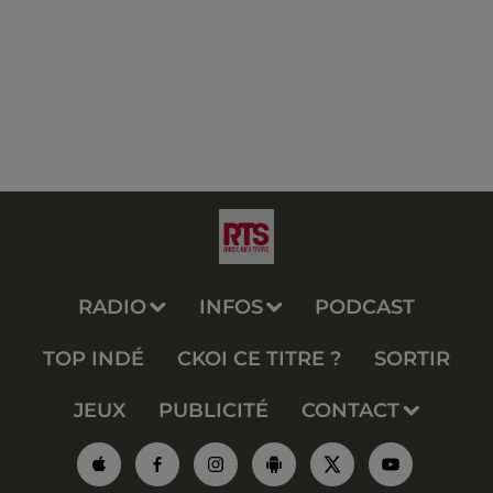
RADIO
INFOS
PODCAST
TOP INDÉ
CKOI CE TITRE ?
SORTIR
JEUX
PUBLICITÉ
CONTACT