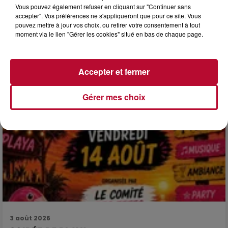
Vous pouvez également refuser en cliquant sur "Continuer sans
HÉRAULT, PYRÉNÉES-ORIENTALES : TROIS
accepter". Vos préférences ne s'appliqueront que pour ce site. Vous
SPOTS DE SNORKELING À EXPLORER...
pouvez mettre à jour vos choix, ou retirer votre consentement à tout
Pas besoin de bouteilles de plongée lourdes ni de diplômes
moment via le lien "Gérer les cookies" situé en bas de chaque page.
complexes pour observer la vie sous-marine. Cet été, un
masque, un tuba et une paire de palmes...
Accepter et fermer
Gérer mes choix
3 août 2026