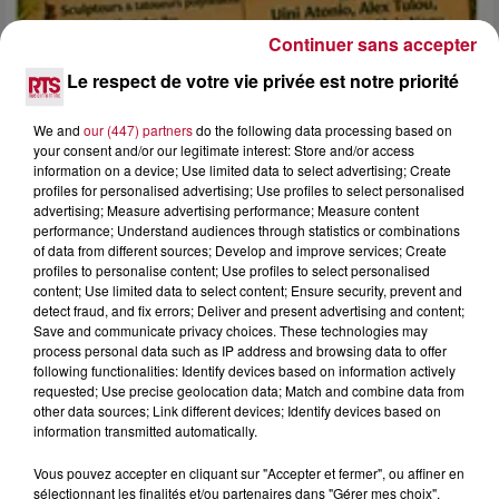
Continuer sans accepter
Le respect de votre vie privée est notre priorité
4 août 2026
FÊTE DE LA POLYNÉSIE À VILLEVEYRAC
We and
our (447) partners
do the following data processing based on
your consent and/or our legitimate interest: Store and/or access
information on a device; Use limited data to select advertising; Create
profiles for personalised advertising; Use profiles to select personalised
advertising; Measure advertising performance; Measure content
performance; Understand audiences through statistics or combinations
of data from different sources; Develop and improve services; Create
profiles to personalise content; Use profiles to select personalised
content; Use limited data to select content; Ensure security, prevent and
detect fraud, and fix errors; Deliver and present advertising and content;
Save and communicate privacy choices. These technologies may
process personal data such as IP address and browsing data to offer
following functionalities: Identify devices based on information actively
requested; Use precise geolocation data; Match and combine data from
other data sources; Link different devices; Identify devices based on
information transmitted automatically.
Vous pouvez accepter en cliquant sur "Accepter et fermer", ou affiner en
4 août 2026
sélectionnant les finalités et/ou partenaires dans "Gérer mes choix".