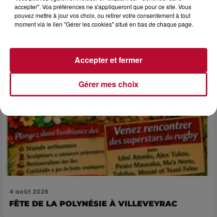
LES ARÈNES CES 3...
accepter". Vos préférences ne s'appliqueront que pour ce site. Vous
Après un franc succès l'été dernier, le spectacle « Le Rêve
pouvez mettre à jour vos choix, ou retirer votre consentement à tout
du gladiateur » revient illuminer l'amphithéâtre romain les 6,
moment via le lien "Gérer les cookies" situé en bas de chaque page.
7 et 8 août. Une fresque nocturne...
Accepter et fermer
Gérer mes choix
4 août 2026
FÊTE DE LA POLYNÉSIE À VILLEVEYRAC