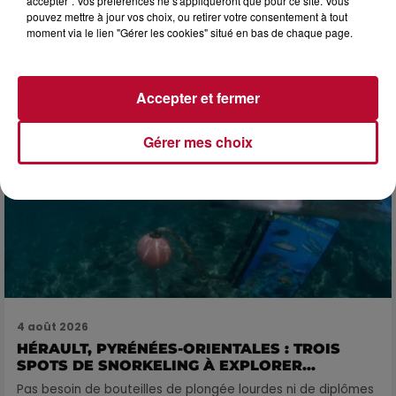
accepter". Vos préférences ne s'appliqueront que pour ce site. Vous
4 août 2026
pouvez mettre à jour vos choix, ou retirer votre consentement à tout
FÊTE DE LA POLYNÉSIE À VILLEVEYRAC
moment via le lien "Gérer les cookies" situé en bas de chaque page.
Accepter et fermer
Gérer mes choix
4 août 2026
HÉRAULT, PYRÉNÉES-ORIENTALES : TROIS
SPOTS DE SNORKELING À EXPLORER...
Pas besoin de bouteilles de plongée lourdes ni de diplômes