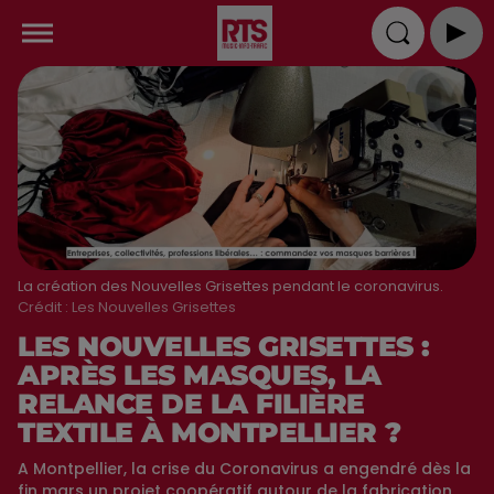
La création des Nouvelles Grisettes pendant le coronavirus.
Crédit :
Les Nouvelles Grisettes
LES NOUVELLES GRISETTES :
APRÈS LES MASQUES, LA
RELANCE DE LA FILIÈRE
TEXTILE À MONTPELLIER ?
A Montpellier, la crise du Coronavirus a engendré dès la
fin mars un projet coopératif autour de la fabrication