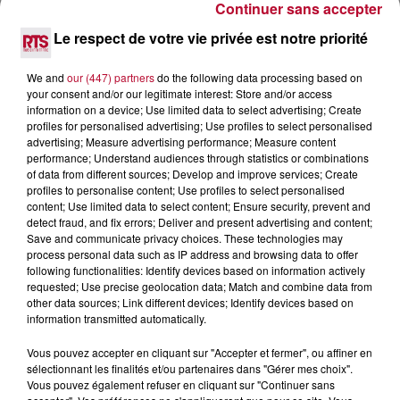
Continuer sans accepter
6 août 2026
Le respect de votre vie privée est notre priorité
NÎMES : « LE RÊVE DU GLADIATEUR » INVESTIT
LES ARÈNES CES 3...
We and
our (447) partners
do the following data processing based on
Après un franc succès l'été dernier, le spectacle « Le Rêve
your consent and/or our legitimate interest: Store and/or access
du gladiateur » revient illuminer l'amphithéâtre romain les 6,
information on a device; Use limited data to select advertising; Create
7 et 8 août. Une fresque nocturne...
profiles for personalised advertising; Use profiles to select personalised
advertising; Measure advertising performance; Measure content
performance; Understand audiences through statistics or combinations
of data from different sources; Develop and improve services; Create
profiles to personalise content; Use profiles to select personalised
content; Use limited data to select content; Ensure security, prevent and
detect fraud, and fix errors; Deliver and present advertising and content;
Save and communicate privacy choices. These technologies may
process personal data such as IP address and browsing data to offer
following functionalities: Identify devices based on information actively
requested; Use precise geolocation data; Match and combine data from
other data sources; Link different devices; Identify devices based on
information transmitted automatically.
Vous pouvez accepter en cliquant sur "Accepter et fermer", ou affiner en
sélectionnant les finalités et/ou partenaires dans "Gérer mes choix".
Vous pouvez également refuser en cliquant sur "Continuer sans