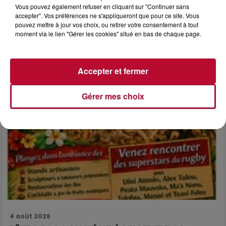
Vous pouvez également refuser en cliquant sur "Continuer sans
NÎMES : « LE RÊVE DU GLADIATEUR » INVESTIT
accepter". Vos préférences ne s'appliqueront que pour ce site. Vous
LES ARÈNES CES 3...
pouvez mettre à jour vos choix, ou retirer votre consentement à tout
Après un franc succès l'été dernier, le spectacle « Le Rêve
moment via le lien "Gérer les cookies" situé en bas de chaque page.
du gladiateur » revient illuminer l'amphithéâtre romain les 6,
7 et 8 août. Une fresque nocturne...
Accepter et fermer
Gérer mes choix
4 août 2026