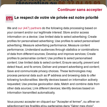
Continuer sans accepter
Le respect de votre vie privée est notre priorité
7 août 2026
DINER CONCERT À LA MJC DE MARSEILLAN
We and
our (447) partners
do the following data processing based on
your consent and/or our legitimate interest: Store and/or access
information on a device; Use limited data to select advertising; Create
profiles for personalised advertising; Use profiles to select personalised
advertising; Measure advertising performance; Measure content
performance; Understand audiences through statistics or combinations
of data from different sources; Develop and improve services; Create
profiles to personalise content; Use profiles to select personalised
content; Use limited data to select content; Ensure security, prevent and
detect fraud, and fix errors; Deliver and present advertising and content;
Save and communicate privacy choices. These technologies may
process personal data such as IP address and browsing data to offer
following functionalities: Identify devices based on information actively
requested; Use precise geolocation data; Match and combine data from
other data sources; Link different devices; Identify devices based on
information transmitted automatically.
Vous pouvez accepter en cliquant sur "Accepter et fermer", ou affiner en
6 août 2026
sélectionnant les finalités et/ou partenaires dans "Gérer mes choix".