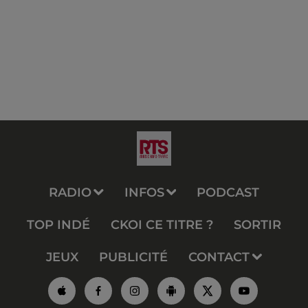
RADIO
INFOS
PODCAST
TOP INDÉ
CKOI CE TITRE ?
SORTIR
JEUX
PUBLICITÉ
CONTACT