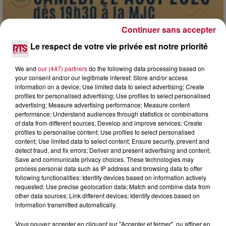
Continuer sans accepter
Le respect de votre vie privée est notre priorité
7 août 2026
We and
our (447) partners
do the following data processing based on
DINER CONCERT À LA MJC DE MARSEILLAN
your consent and/or our legitimate interest: Store and/or access
information on a device; Use limited data to select advertising; Create
profiles for personalised advertising; Use profiles to select personalised
advertising; Measure advertising performance; Measure content
performance; Understand audiences through statistics or combinations
of data from different sources; Develop and improve services; Create
profiles to personalise content; Use profiles to select personalised
content; Use limited data to select content; Ensure security, prevent and
detect fraud, and fix errors; Deliver and present advertising and content;
Save and communicate privacy choices. These technologies may
process personal data such as IP address and browsing data to offer
following functionalities: Identify devices based on information actively
requested; Use precise geolocation data; Match and combine data from
other data sources; Link different devices; Identify devices based on
information transmitted automatically.
Vous pouvez accepter en cliquant sur "Accepter et fermer", ou affiner en