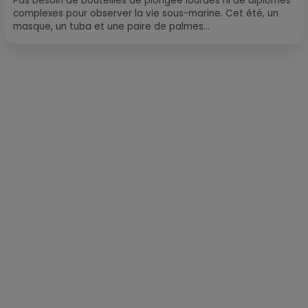
Pas besoin de bouteilles de plongée lourdes ni de diplômes
complexes pour observer la vie sous-marine. Cet été, un
masque, un tuba et une paire de palmes...
Publié : 29 juin 2018 à 11h54 par Léo Fichou