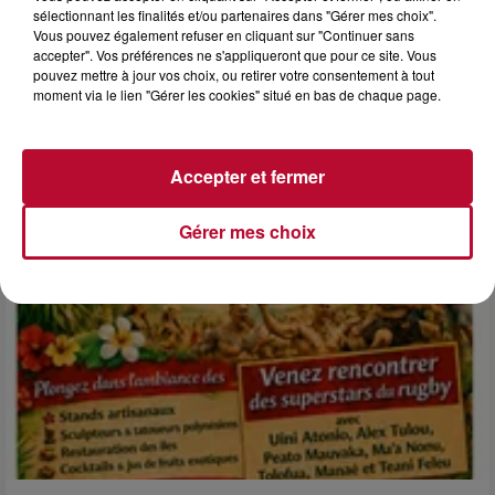
sélectionnant les finalités et/ou partenaires dans "Gérer mes choix".
6 août 2026
Vous pouvez également refuser en cliquant sur "Continuer sans
accepter". Vos préférences ne s'appliqueront que pour ce site. Vous
NÎMES : « LE RÊVE DU GLADIATEUR » INVESTIT
pouvez mettre à jour vos choix, ou retirer votre consentement à tout
LES ARÈNES CES 3...
moment via le lien "Gérer les cookies" situé en bas de chaque page.
Après un franc succès l'été dernier, le spectacle « Le Rêve
du gladiateur » revient illuminer l'amphithéâtre romain les 6,
7 et 8 août. Une fresque nocturne...
Accepter et fermer
Gérer mes choix