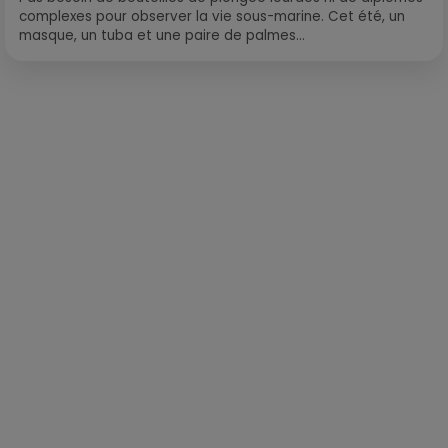
complexes pour observer la vie sous-marine. Cet été, un
masque, un tuba et une paire de palmes...
Publié : 20 avril 2018 à 8h33 par Loris Galofaro