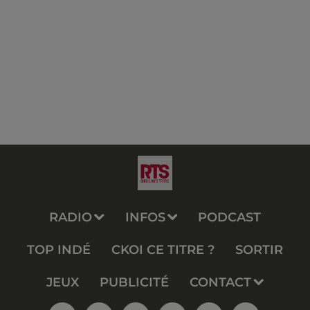
RADIO
INFOS
PODCAST
TOP INDÉ
CKOI CE TITRE ?
SORTIR
JEUX
PUBLICITÉ
CONTACT