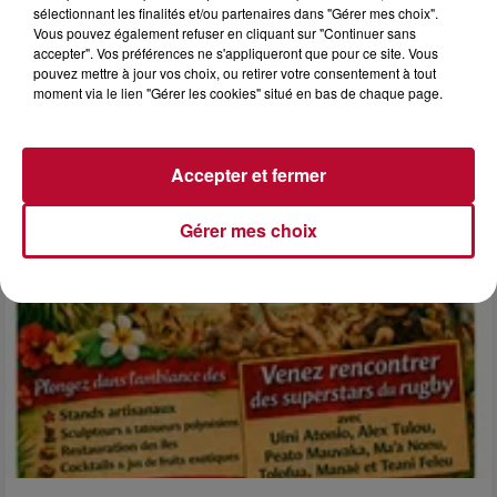
sélectionnant les finalités et/ou partenaires dans "Gérer mes choix".
6 août 2026
Vous pouvez également refuser en cliquant sur "Continuer sans
accepter". Vos préférences ne s'appliqueront que pour ce site. Vous
NÎMES : « LE RÊVE DU GLADIATEUR » INVESTIT
pouvez mettre à jour vos choix, ou retirer votre consentement à tout
LES ARÈNES CES 3...
moment via le lien "Gérer les cookies" situé en bas de chaque page.
Après un franc succès l'été dernier, le spectacle « Le Rêve
du gladiateur » revient illuminer l'amphithéâtre romain les 6,
7 et 8 août. Une fresque nocturne...
Accepter et fermer
Gérer mes choix