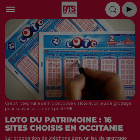
Crédit :
Stéphane Bern a proposé un loto et un jeu de grattage
pour sauver les sites en péril - DR
LOTO DU PATRIMOINE : 16
SITES CHOISIS EN OCCITANIE
Sur proposition de Stéphane Bern, un jeu de grattage