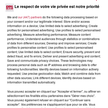
NÎMES : « LE RÊVE DU GLADIATEUR » INVESTIT
Le respect de votre vie privée est notre priorité
LES ARÈNES CES 3...
Après un franc succès l'été dernier, le spectacle « Le Rêve
We and
our (447) partners
do the following data processing based on
du gladiateur » revient illuminer l'amphithéâtre romain les 6,
your consent and/or our legitimate interest: Store and/or access
7 et 8 août. Une fresque nocturne...
information on a device; Use limited data to select advertising; Create
profiles for personalised advertising; Use profiles to select personalised
advertising; Measure advertising performance; Measure content
performance; Understand audiences through statistics or combinations
of data from different sources; Develop and improve services; Create
profiles to personalise content; Use profiles to select personalised
content; Use limited data to select content; Ensure security, prevent and
detect fraud, and fix errors; Deliver and present advertising and content;
Save and communicate privacy choices. These technologies may
process personal data such as IP address and browsing data to offer
following functionalities: Identify devices based on information actively
requested; Use precise geolocation data; Match and combine data from
other data sources; Link different devices; Identify devices based on
information transmitted automatically.
Vous pouvez accepter en cliquant sur "Accepter et fermer", ou affiner en
sélectionnant les finalités et/ou partenaires dans "Gérer mes choix".
Vous pouvez également refuser en cliquant sur "Continuer sans
4 août 2026
accepter". Vos préférences ne s'appliqueront que pour ce site. Vous