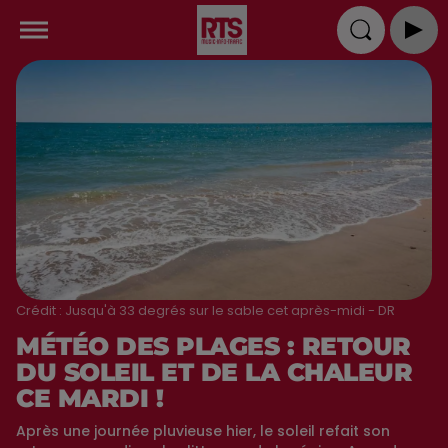
Crédit :
Jusqu'à 33 degrés sur le sable cet après-midi - DR
MÉTÉO DES PLAGES : RETOUR
DU SOLEIL ET DE LA CHALEUR
CE MARDI !
Après une journée pluvieuse hier, le soleil refait son