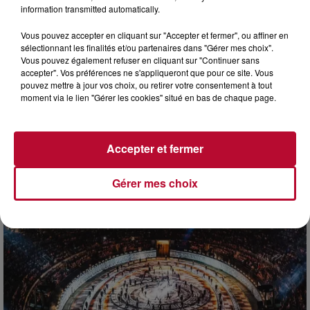
information transmitted automatically.
Vous pouvez accepter en cliquant sur "Accepter et fermer", ou affiner en
sélectionnant les finalités et/ou partenaires dans "Gérer mes choix".
Vous pouvez également refuser en cliquant sur "Continuer sans
accepter". Vos préférences ne s'appliqueront que pour ce site. Vous
pouvez mettre à jour vos choix, ou retirer votre consentement à tout
moment via le lien "Gérer les cookies" situé en bas de chaque page.
7 août 2026
DINER CONCERT À LA MJC DE MARSEILLAN
Accepter et fermer
Gérer mes choix