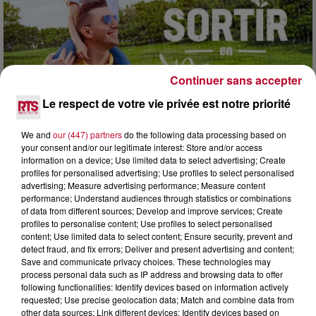
Continuer sans accepter
Le respect de votre vie privée est notre priorité
7 août 2026
We and
our (447) partners
do the following data processing based on
NOS IDÉES DE SORTIE POUR CE WEEK-END
your consent and/or our legitimate interest: Store and/or access
Comme tous les vendredis, voici une petite sélection des
information on a device; Use limited data to select advertising; Create
rendez-vous à ne pas manquer dans le coin. Que vous ayez
profiles for personalised advertising; Use profiles to select personalised
advertising; Measure advertising performance; Measure content
envie de voyager à l'autre bout du monde,...
performance; Understand audiences through statistics or combinations
of data from different sources; Develop and improve services; Create
profiles to personalise content; Use profiles to select personalised
content; Use limited data to select content; Ensure security, prevent and
detect fraud, and fix errors; Deliver and present advertising and content;
Save and communicate privacy choices. These technologies may
process personal data such as IP address and browsing data to offer
following functionalities: Identify devices based on information actively
requested; Use precise geolocation data; Match and combine data from
other data sources; Link different devices; Identify devices based on