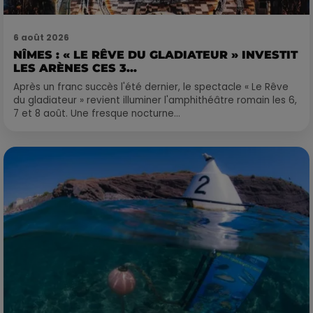
6 août 2026
NÎMES : « LE RÊVE DU GLADIATEUR » INVESTIT
LES ARÈNES CES 3...
Après un franc succès l'été dernier, le spectacle « Le Rêve
du gladiateur » revient illuminer l'amphithéâtre romain les 6,
7 et 8 août. Une fresque nocturne...