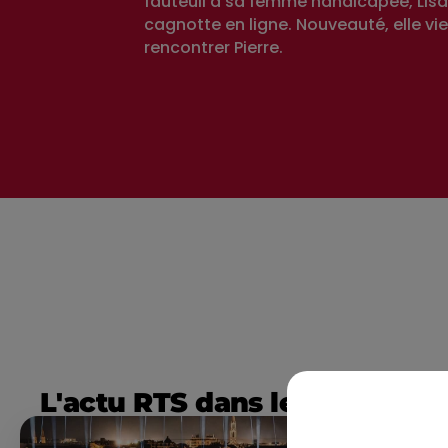
fauteuil à sa femme handicapée, Lisa
cagnotte en ligne. Nouveauté, elle vi
rencontrer Pierre.
L'actu RTS dans le Sud