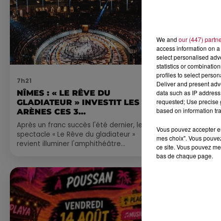
We and
our (447) partn
access information on a 
select personalised ad
statistics or combinatio
profiles to select person
7h21
4 août 2026
Deliver and present adv
data such as IP address 
NÎMES : « LE RÊVE DU
FÊTE DE LA
requested; Use precise g
GLADIATEUR » INVESTIT LES
VILLEVEYR
based on information tra
ARÈNES CES 3...
Après un franc succès l'été dernier, le
Vous pouvez accepter en 
spectacle « Le Rêve du gladiateur »
mes choix". Vous pouvez
revient illuminer l'amphithéâtre
ce site. Vous pouvez met
romain les 6, 7 et 8 août. Une fresque
bas de chaque page.
nocturne...