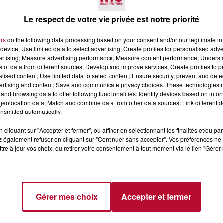
Le respect de votre vie privée est notre priorité
ers
do the following data processing based on your consent and/or our legitimate int
device; Use limited data to select advertising; Create profiles for personalised adver
vertising; Measure advertising performance; Measure content performance; Unders
ns of data from different sources; Develop and improve services; Create profiles to 
alised content; Use limited data to select content; Ensure security, prevent and detect
4 août 2026
ertising and content; Save and communicate privacy choices. These technologies
and browsing data to offer following functionalities: Identify devices based on infor
 POLYNÉSIE À
HÉRAULT, PYRÉNÉES-
eolocation data; Match and combine data from other data sources; Link different de
AC
ORIENTALES : TROIS SPOT
nsmitted automatically.
DE SNORKELING À
EXPLORER...
Pas besoin de bouteilles de plong
cliquant sur "Accepter et fermer", ou affiner en sélectionnant les finalités et/ou pa
lourdes ni de diplômes complexes
 également refuser en cliquant sur "Continuer sans accepter". Vos préférences ne 
pour observer la vie sous-marine. 
tre à jour vos choix, ou retirer votre consentement à tout moment via le lien "Gérer 
été, un masque, un tuba et une pai
de palmes...
Gérer mes choix
Accepter et fermer