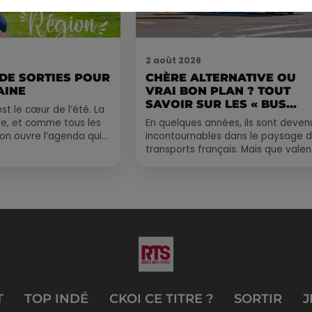
2 août 2026
 DE SORTIES POUR
CHÈRE ALTERNATIVE OU
AINE
VRAI BON PLAN ? TOUT
SAVOIR SUR LES « BUS...
st le cœur de l’été. La
e, et comme tous les
En quelques années, ils sont deven
, on ouvre l’agenda qui
incontournables dans le paysage 
 rempli ! Entre
transports français. Mais que valen
vraiment les bus longue distance ?
Entre petits...
T
TOP INDÉ
CKOI CE TITRE ?
SORTIR
J