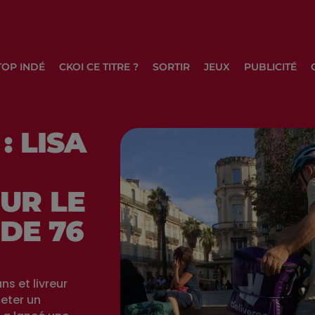
TOP INDÉ
CKOI CE TITRE ?
SORTIR
JEUX
PUBLICITÉ
: LISA
UR LE
 DE 76
ns et livreur
heter un