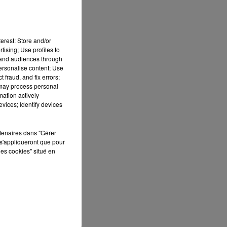
erest: Store and/or
tising; Use profiles to
tand audiences through
personalise content; Use
 fraud, and fix errors;
 may process personal
mation actively
vices; Identify devices
S
ée
rtenaires dans "Gérer
s'appliqueront que pour
Cet
les cookies" situé en
re