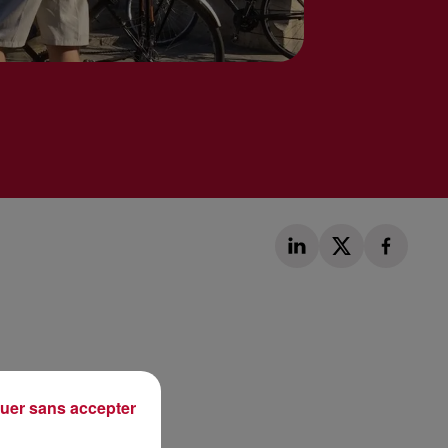
Publié : 31 mars 2021 à 9h42 par Loris Galofaro
uer sans accepter