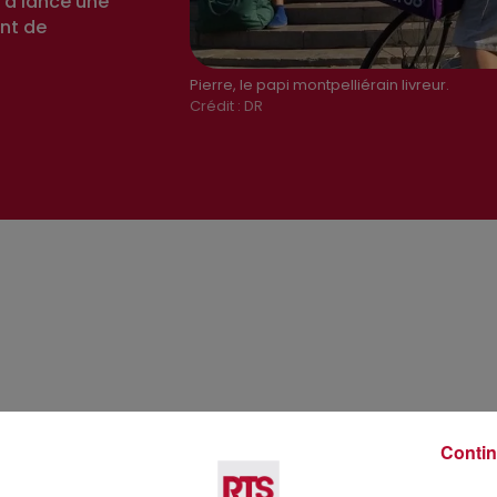
 a lancé une
ent de
Pierre, le papi montpelliérain livreur.
Crédit :
DR
Contin
Voir plus