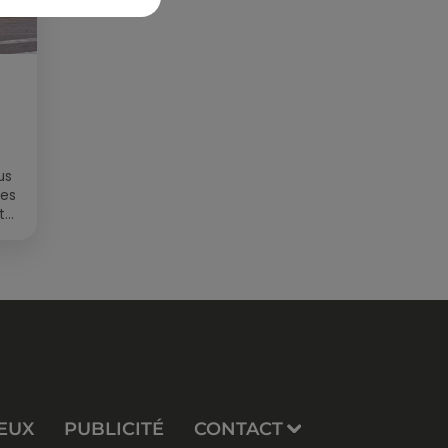
us
des
t
EUX
PUBLICITÉ
CONTACT