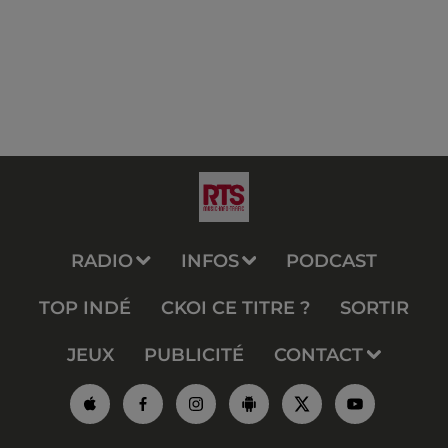
RADIO
INFOS
PODCAST
TOP INDÉ
CKOI CE TITRE ?
SORTIR
JEUX
PUBLICITÉ
CONTACT