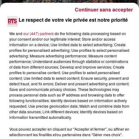
Continuer sans accepter
Le respect de votre vie privée est notre priorité
6 août 2026
NÎMES : « LE RÊVE DU GLADIATEUR » INVESTIT
LES ARÈNES CES 3...
We and
our (447) partners
do the following data processing based on
your consent and/or our legitimate interest: Store and/or access
Après un franc succès l'été dernier, le spectacle « Le Rêve
information on a device; Use limited data to select advertising; Create
du gladiateur » revient illuminer l'amphithéâtre romain les 6,
profiles for personalised advertising; Use profiles to select personalised
7 et 8 août. Une fresque nocturne...
advertising; Measure advertising performance; Measure content
performance; Understand audiences through statistics or combinations
of data from different sources; Develop and improve services; Create
profiles to personalise content; Use profiles to select personalised
content; Use limited data to select content; Ensure security, prevent and
detect fraud, and fix errors; Deliver and present advertising and content;
Save and communicate privacy choices. These technologies may
process personal data such as IP address and browsing data to offer
following functionalities: Identify devices based on information actively
requested; Use precise geolocation data; Match and combine data from
other data sources; Link different devices; Identify devices based on
information transmitted automatically.
Vous pouvez accepter en cliquant sur "Accepter et fermer", ou affiner en
sélectionnant les finalités et/ou partenaires dans "Gérer mes choix".