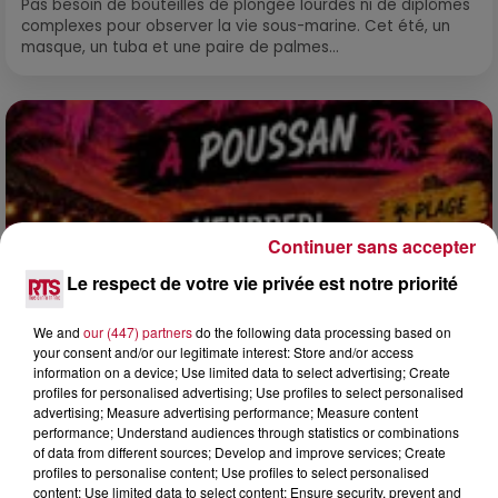
Pas besoin de bouteilles de plongée lourdes ni de diplômes
complexes pour observer la vie sous-marine. Cet été, un
masque, un tuba et une paire de palmes...
Continuer sans accepter
Le respect de votre vie privée est notre priorité
We and
our (447) partners
do the following data processing based on
your consent and/or our legitimate interest: Store and/or access
information on a device; Use limited data to select advertising; Create
profiles for personalised advertising; Use profiles to select personalised
3 août 2026
advertising; Measure advertising performance; Measure content
performance; Understand audiences through statistics or combinations
SOIRÉE DJ PLAYA
of data from different sources; Develop and improve services; Create
profiles to personalise content; Use profiles to select personalised
content; Use limited data to select content; Ensure security, prevent and