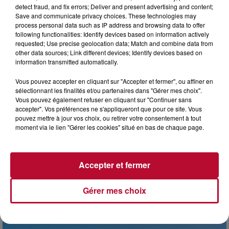
detect fraud, and fix errors; Deliver and present advertising and content;
Save and communicate privacy choices. These technologies may
process personal data such as IP address and browsing data to offer
following functionalities: Identify devices based on information actively
requested; Use precise geolocation data; Match and combine data from
other data sources; Link different devices; Identify devices based on
information transmitted automatically.
Vous pouvez accepter en cliquant sur "Accepter et fermer", ou affiner en
sélectionnant les finalités et/ou partenaires dans "Gérer mes choix".
Vous pouvez également refuser en cliquant sur "Continuer sans
accepter". Vos préférences ne s'appliqueront que pour ce site. Vous
pouvez mettre à jour vos choix, ou retirer votre consentement à tout
moment via le lien "Gérer les cookies" situé en bas de chaque page.
3 août 2026
NOS IDÉES DE SORTIES POUR CETTE SEMAINE
Accepter et fermer
Début août, c’est le cœur de l’été. La semaine débute, et
comme tous les lundis de l’été, on ouvre l’agenda qui est
Gérer mes choix
encore bien rempli ! Entre sessions...