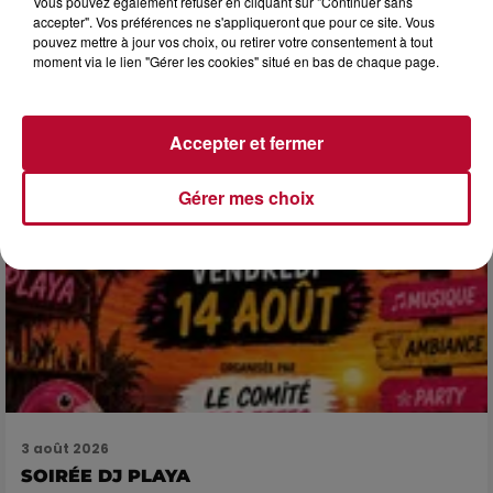
Vous pouvez également refuser en cliquant sur "Continuer sans
SPOTS DE SNORKELING À EXPLORER...
accepter". Vos préférences ne s'appliqueront que pour ce site. Vous
pouvez mettre à jour vos choix, ou retirer votre consentement à tout
Pas besoin de bouteilles de plongée lourdes ni de diplômes
moment via le lien "Gérer les cookies" situé en bas de chaque page.
complexes pour observer la vie sous-marine. Cet été, un
masque, un tuba et une paire de palmes...
Accepter et fermer
Gérer mes choix
3 août 2026
SOIRÉE DJ PLAYA