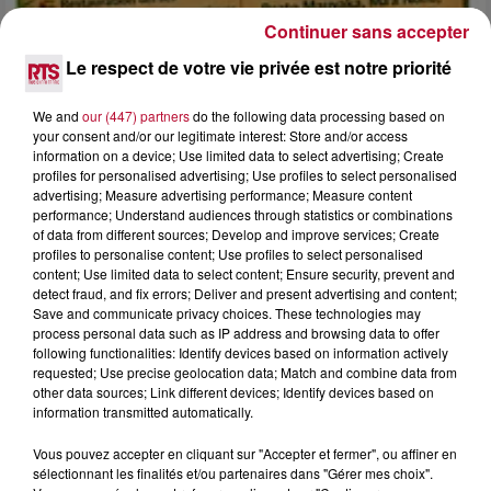
Continuer sans accepter
Le respect de votre vie privée est notre priorité
4 août 2026
FÊTE DE LA POLYNÉSIE À VILLEVEYRAC
We and
our (447) partners
do the following data processing based on
your consent and/or our legitimate interest: Store and/or access
information on a device; Use limited data to select advertising; Create
profiles for personalised advertising; Use profiles to select personalised
advertising; Measure advertising performance; Measure content
performance; Understand audiences through statistics or combinations
of data from different sources; Develop and improve services; Create
profiles to personalise content; Use profiles to select personalised
content; Use limited data to select content; Ensure security, prevent and
detect fraud, and fix errors; Deliver and present advertising and content;
Save and communicate privacy choices. These technologies may
process personal data such as IP address and browsing data to offer
following functionalities: Identify devices based on information actively
requested; Use precise geolocation data; Match and combine data from
other data sources; Link different devices; Identify devices based on
information transmitted automatically.
Vous pouvez accepter en cliquant sur "Accepter et fermer", ou affiner en
4 août 2026
sélectionnant les finalités et/ou partenaires dans "Gérer mes choix".
HÉRAULT, PYRÉNÉES-ORIENTALES : TROIS