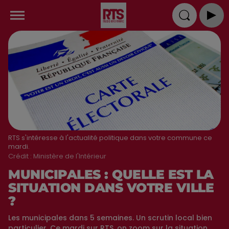
RTS s'intéresse à l'actualité politique dans votre commune ce
mardi.
Crédit :
Ministère de l'Intérieur
MUNICIPALES : QUELLE EST LA
SITUATION DANS VOTRE VILLE
?
Les municipales dans 5 semaines. Un scrutin local bien
particulier. Ce mardi sur RTS, on zoom sur la situation