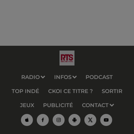
RADIO
INFOS
PODCAST
TOP INDÉ
CKOI CE TITRE ?
SORTIR
JEUX
PUBLICITÉ
CONTACT