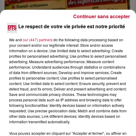
Continuer sans accepter
Le respect de votre vie privée est notre priorité
4 août 2026
We and
our (447) partners
do the following data processing based on
FÊTE DE LA POLYNÉSIE À VILLEVEYRAC
your consent and/or our legitimate interest: Store and/or access
information on a device; Use limited data to select advertising; Create
profiles for personalised advertising; Use profiles to select personalised
advertising; Measure advertising performance; Measure content
performance; Understand audiences through statistics or combinations
of data from different sources; Develop and improve services; Create
profiles to personalise content; Use profiles to select personalised
content; Use limited data to select content; Ensure security, prevent and
detect fraud, and fix errors; Deliver and present advertising and content;
Save and communicate privacy choices. These technologies may
process personal data such as IP address and browsing data to offer
following functionalities: Identify devices based on information actively
requested; Use precise geolocation data; Match and combine data from
other data sources; Link different devices; Identify devices based on
information transmitted automatically.
Vous pouvez accepter en cliquant sur "Accepter et fermer", ou affiner en