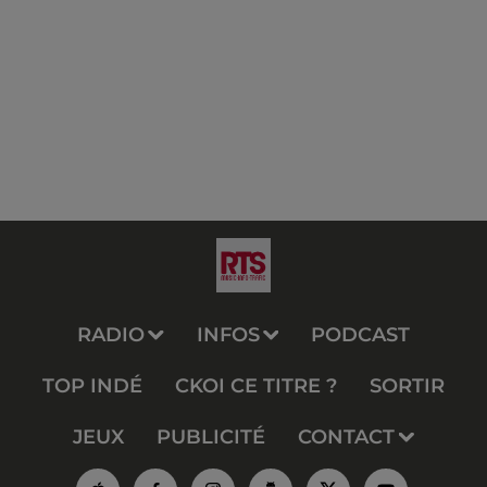
RADIO
INFOS
PODCAST
TOP INDÉ
CKOI CE TITRE ?
SORTIR
JEUX
PUBLICITÉ
CONTACT