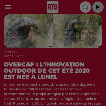
Overcap.
Crédit :
Oxaz
OVERCAP : L'INNOVATION
OUTDOOR DE CET ÉTÉ 2020
EST NÉE À LUNEL
La première capuche amovible au monde adaptée à
toutes les conditions météo est désormais en
précommande. Le projet imaginé par Pierre Lagandré a
remporté le Sportup Summit de la Région Occitanie à
Font-Romeu en 2017. Et l'aventure a été mise sur les rails