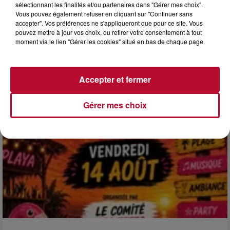
sélectionnant les finalités et/ou partenaires dans "Gérer mes choix".
4 août 2026
Vous pouvez également refuser en cliquant sur "Continuer sans
accepter". Vos préférences ne s'appliqueront que pour ce site. Vous
HÉRAULT, PYRÉNÉES-ORIENTALES : TROIS
pouvez mettre à jour vos choix, ou retirer votre consentement à tout
SPOTS DE SNORKELING À EXPLORER...
moment via le lien "Gérer les cookies" situé en bas de chaque page.
Pas besoin de bouteilles de plongée lourdes ni de diplômes
complexes pour observer la vie sous-marine. Cet été, un
masque, un tuba et une paire de palmes...
Accepter et fermer
Gérer mes choix