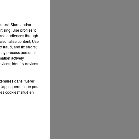
erest: Store and/or
tising; Use profiles to
tand audiences through
personalise content; Use
 fraud, and fix errors;
 may process personal
mation actively
vices; Identify devices
S
ée
rtenaires dans "Gérer
s'appliqueront que pour
Cet
les cookies" situé en
re