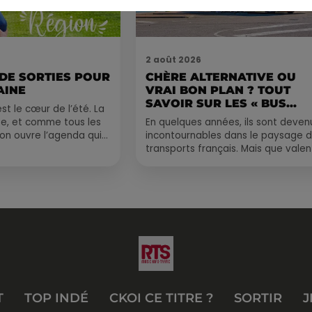
2 août 2026
 DE SORTIES POUR
CHÈRE ALTERNATIVE OU
AINE
VRAI BON PLAN ? TOUT
SAVOIR SUR LES « BUS...
st le cœur de l’été. La
e, et comme tous les
En quelques années, ils sont deven
, on ouvre l’agenda qui
incontournables dans le paysage 
 rempli ! Entre
transports français. Mais que valen
vraiment les bus longue distance ?
Entre petits...
T
TOP INDÉ
CKOI CE TITRE ?
SORTIR
J