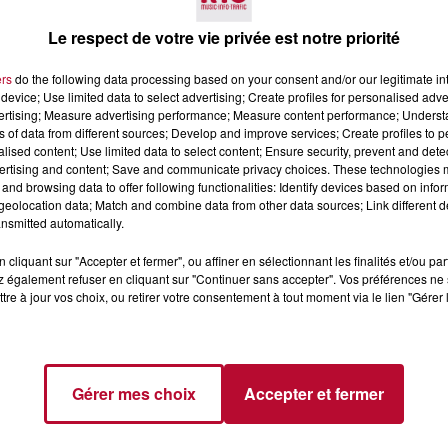
Le respect de votre vie privée est notre priorité
ers
do the following data processing based on your consent and/or our legitimate int
device; Use limited data to select advertising; Create profiles for personalised adver
vertising; Measure advertising performance; Measure content performance; Unders
ns of data from different sources; Develop and improve services; Create profiles to 
alised content; Use limited data to select content; Ensure security, prevent and detect
4 août 2026
ertising and content; Save and communicate privacy choices. These technologies
and browsing data to offer following functionalities: Identify devices based on infor
 POLYNÉSIE À
HÉRAULT, PYRÉNÉES-
eolocation data; Match and combine data from other data sources; Link different de
AC
ORIENTALES : TROIS SPOT
nsmitted automatically.
DE SNORKELING À
EXPLORER...
Pas besoin de bouteilles de plong
cliquant sur "Accepter et fermer", ou affiner en sélectionnant les finalités et/ou pa
lourdes ni de diplômes complexes
 également refuser en cliquant sur "Continuer sans accepter". Vos préférences ne 
pour observer la vie sous-marine. 
tre à jour vos choix, ou retirer votre consentement à tout moment via le lien "Gérer 
été, un masque, un tuba et une pai
de palmes...
Gérer mes choix
Accepter et fermer