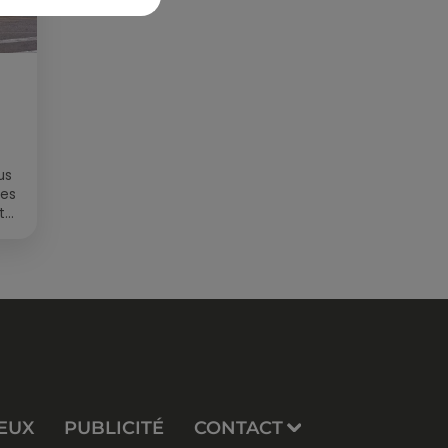
us
des
t
EUX
PUBLICITÉ
CONTACT