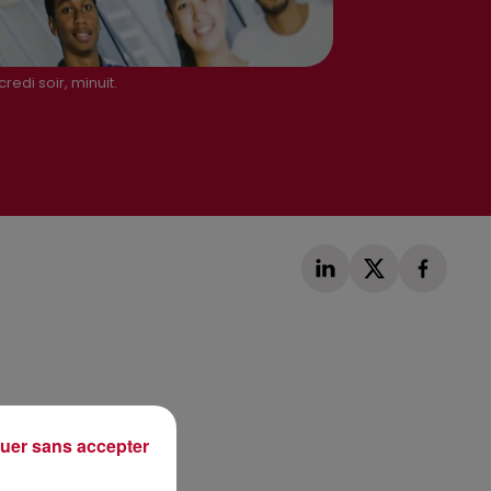
edi soir, minuit.
Publié : 6 septembre 2018 à 12h05 par Léo Fichou
uer sans accepter