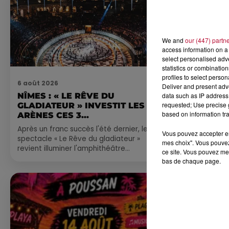
We and
our (447) partn
access information on a 
select personalised ad
statistics or combinatio
profiles to select person
6 août 2026
4 août 2026
Deliver and present adv
data such as IP address 
NÎMES : « LE RÊVE DU
FÊTE DE LA
requested; Use precise g
GLADIATEUR » INVESTIT LES
VILLEVEYR
based on information tra
ARÈNES CES 3...
Après un franc succès l'été dernier, le
Vous pouvez accepter en 
spectacle « Le Rêve du gladiateur »
mes choix". Vous pouvez
revient illuminer l'amphithéâtre
ce site. Vous pouvez met
romain les 6, 7 et 8 août. Une fresque
bas de chaque page.
nocturne...