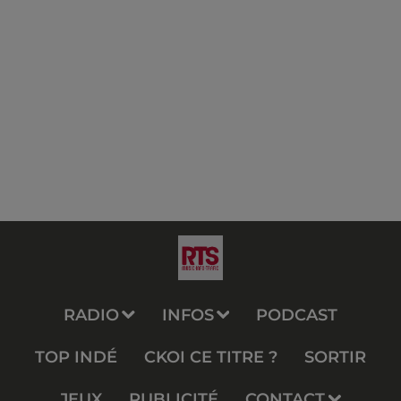
RADIO
INFOS
PODCAST
TOP INDÉ
CKOI CE TITRE ?
SORTIR
JEUX
PUBLICITÉ
CONTACT