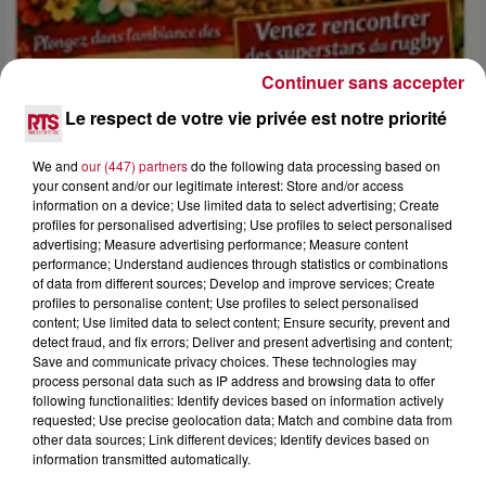
Continuer sans accepter
Le respect de votre vie privée est notre priorité
We and
our (447) partners
do the following data processing based on
4 août 2026
your consent and/or our legitimate interest: Store and/or access
FÊTE DE LA POLYNÉSIE À VILLEVEYRAC
information on a device; Use limited data to select advertising; Create
profiles for personalised advertising; Use profiles to select personalised
advertising; Measure advertising performance; Measure content
performance; Understand audiences through statistics or combinations
of data from different sources; Develop and improve services; Create
profiles to personalise content; Use profiles to select personalised
content; Use limited data to select content; Ensure security, prevent and
detect fraud, and fix errors; Deliver and present advertising and content;
Save and communicate privacy choices. These technologies may
process personal data such as IP address and browsing data to offer
following functionalities: Identify devices based on information actively
requested; Use precise geolocation data; Match and combine data from
other data sources; Link different devices; Identify devices based on
information transmitted automatically.