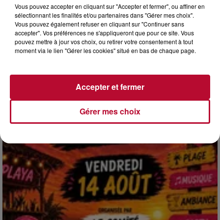
Vous pouvez accepter en cliquant sur "Accepter et fermer", ou affiner en
sélectionnant les finalités et/ou partenaires dans "Gérer mes choix".
Vous pouvez également refuser en cliquant sur "Continuer sans
4 août 2026
accepter". Vos préférences ne s'appliqueront que pour ce site. Vous
pouvez mettre à jour vos choix, ou retirer votre consentement à tout
HÉRAULT, PYRÉNÉES-ORIENTALES : TROIS
moment via le lien "Gérer les cookies" situé en bas de chaque page.
SPOTS DE SNORKELING À EXPLORER...
Pas besoin de bouteilles de plongée lourdes ni de diplômes
complexes pour observer la vie sous-marine. Cet été, un
masque, un tuba et une paire de palmes...
Accepter et fermer
Gérer mes choix