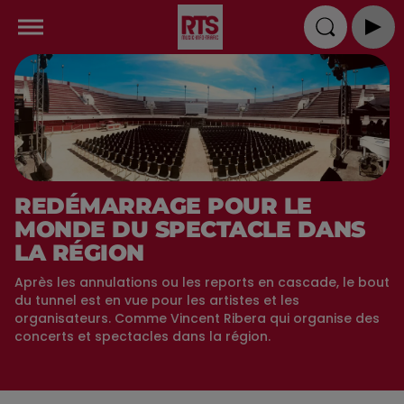
REDÉMARRAGE POUR LE
MONDE DU SPECTACLE DANS
LA RÉGION
Après les annulations ou les reports en cascade, le bout
du tunnel est en vue pour les artistes et les
organisateurs. Comme Vincent Ribera qui organise des
concerts et spectacles dans la région.