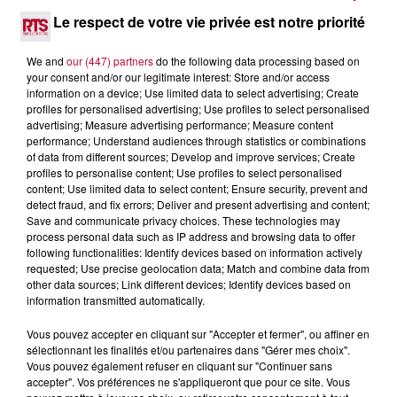
Le respect de votre vie privée est notre priorité
We and
our (447) partners
do the following data processing based on
your consent and/or our legitimate interest: Store and/or access
information on a device; Use limited data to select advertising; Create
profiles for personalised advertising; Use profiles to select personalised
advertising; Measure advertising performance; Measure content
performance; Understand audiences through statistics or combinations
of data from different sources; Develop and improve services; Create
profiles to personalise content; Use profiles to select personalised
content; Use limited data to select content; Ensure security, prevent and
detect fraud, and fix errors; Deliver and present advertising and content;
Save and communicate privacy choices. These technologies may
process personal data such as IP address and browsing data to offer
3 août 2026
following functionalities: Identify devices based on information actively
NOS IDÉES DE SORTIES POUR CETTE SEMAINE
requested; Use precise geolocation data; Match and combine data from
other data sources; Link different devices; Identify devices based on
Début août, c’est le cœur de l’été. La semaine débute, et
information transmitted automatically.
comme tous les lundis de l’été, on ouvre l’agenda qui est
encore bien rempli ! Entre sessions...
Vous pouvez accepter en cliquant sur "Accepter et fermer", ou affiner en
sélectionnant les finalités et/ou partenaires dans "Gérer mes choix".
Vous pouvez également refuser en cliquant sur "Continuer sans
accepter". Vos préférences ne s'appliqueront que pour ce site. Vous