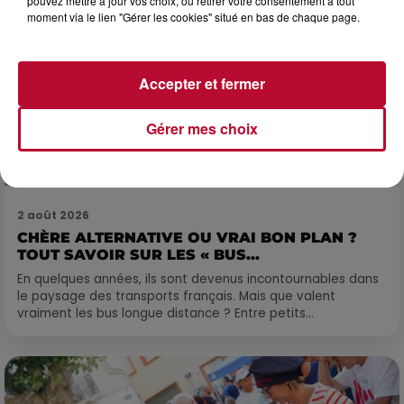
pouvez mettre à jour vos choix, ou retirer votre consentement à tout
moment via le lien "Gérer les cookies" situé en bas de chaque page.
Accepter et fermer
Gérer mes choix
2 août 2026
CHÈRE ALTERNATIVE OU VRAI BON PLAN ?
TOUT SAVOIR SUR LES « BUS...
En quelques années, ils sont devenus incontournables dans
le paysage des transports français. Mais que valent
vraiment les bus longue distance ? Entre petits...