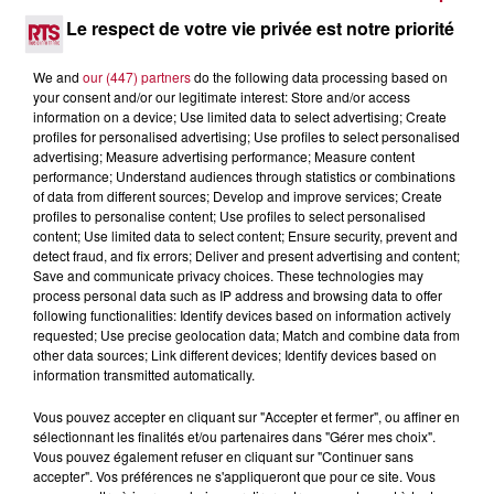
Pas besoin de bouteilles de plongée lourdes ni de diplômes
complexes pour observer la vie sous-marine. Cet été, un
Le respect de votre vie privée est notre priorité
masque, un tuba et une paire de palmes...
We and
our (447) partners
do the following data processing based on
your consent and/or our legitimate interest: Store and/or access
information on a device; Use limited data to select advertising; Create
profiles for personalised advertising; Use profiles to select personalised
advertising; Measure advertising performance; Measure content
performance; Understand audiences through statistics or combinations
of data from different sources; Develop and improve services; Create
profiles to personalise content; Use profiles to select personalised
content; Use limited data to select content; Ensure security, prevent and
detect fraud, and fix errors; Deliver and present advertising and content;
Save and communicate privacy choices. These technologies may
process personal data such as IP address and browsing data to offer
following functionalities: Identify devices based on information actively
requested; Use precise geolocation data; Match and combine data from
other data sources; Link different devices; Identify devices based on
information transmitted automatically.
3 août 2026
Vous pouvez accepter en cliquant sur "Accepter et fermer", ou affiner en
SOIRÉE DJ PLAYA
sélectionnant les finalités et/ou partenaires dans "Gérer mes choix".
Vous pouvez également refuser en cliquant sur "Continuer sans
accepter". Vos préférences ne s'appliqueront que pour ce site. Vous