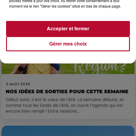
pouvez mettre à jour vos choix, ou retirer votre consentement à tout
moment via le lien "Gérer les cookies" situé en bas de chaque page.
Accepter et fermer
Gérer mes choix
3 août 2026
NOS IDÉES DE SORTIES POUR CETTE SEMAINE
Début août, c’est le cœur de l’été. La semaine débute, et
comme tous les lundis de l’été, on ouvre l’agenda qui est
encore bien rempli ! Entre sessions...