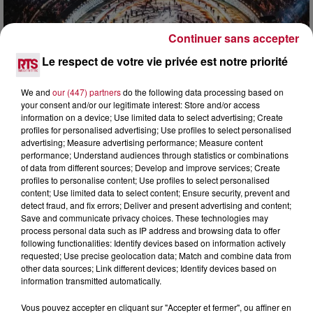
Continuer sans accepter
Le respect de votre vie privée est notre priorité
6 août 2026
We and
our (447) partners
do the following data processing based on
NÎMES : « LE RÊVE DU GLADIATEUR » INVESTIT
your consent and/or our legitimate interest: Store and/or access
LES ARÈNES CES 3...
information on a device; Use limited data to select advertising; Create
Après un franc succès l'été dernier, le spectacle « Le Rêve
profiles for personalised advertising; Use profiles to select personalised
du gladiateur » revient illuminer l'amphithéâtre romain les 6,
advertising; Measure advertising performance; Measure content
7 et 8 août. Une fresque nocturne...
performance; Understand audiences through statistics or combinations
of data from different sources; Develop and improve services; Create
profiles to personalise content; Use profiles to select personalised
content; Use limited data to select content; Ensure security, prevent and
detect fraud, and fix errors; Deliver and present advertising and content;
Save and communicate privacy choices. These technologies may
process personal data such as IP address and browsing data to offer
following functionalities: Identify devices based on information actively
requested; Use precise geolocation data; Match and combine data from
other data sources; Link different devices; Identify devices based on
information transmitted automatically.
Vous pouvez accepter en cliquant sur "Accepter et fermer", ou affiner en