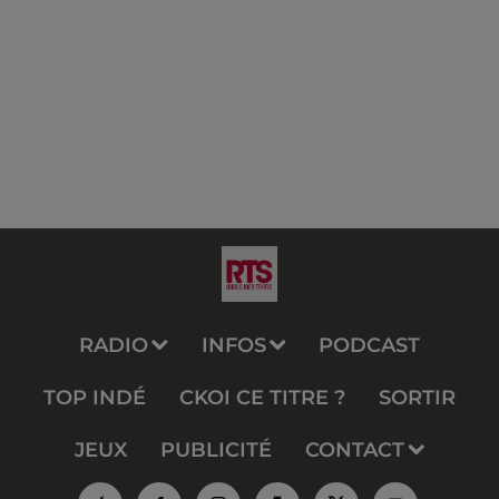
RADIO
INFOS
PODCAST
TOP INDÉ
CKOI CE TITRE ?
SORTIR
JEUX
PUBLICITÉ
CONTACT