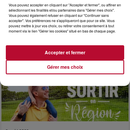
Vous pouvez accepter en cliquant sur "Accepter et fermer", ou affiner en
sélectionnant les finalités et/ou partenaires dans "Gérer mes choix".
Vous pouvez également refuser en cliquant sur "Continuer sans
accepter". Vos préférences ne s'appliqueront que pour ce site. Vous
pouvez mettre à jour vos choix, ou retirer votre consentement à tout
3 août 2026
moment via le lien "Gérer les cookies" situé en bas de chaque page.
SOIRÉE DJ PLAYA
Accepter et fermer
Gérer mes choix