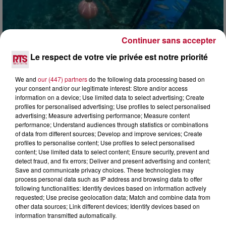
Continuer sans accepter
4 août 2026
Le respect de votre vie privée est notre priorité
HÉRAULT, PYRÉNÉES-ORIENTALES : TROIS
SPOTS DE SNORKELING À EXPLORER...
We and
our (447) partners
do the following data processing based on
your consent and/or our legitimate interest: Store and/or access
Pas besoin de bouteilles de plongée lourdes ni de diplômes
information on a device; Use limited data to select advertising; Create
complexes pour observer la vie sous-marine. Cet été, un
profiles for personalised advertising; Use profiles to select personalised
masque, un tuba et une paire de palmes...
advertising; Measure advertising performance; Measure content
performance; Understand audiences through statistics or combinations
of data from different sources; Develop and improve services; Create
profiles to personalise content; Use profiles to select personalised
content; Use limited data to select content; Ensure security, prevent and
detect fraud, and fix errors; Deliver and present advertising and content;
Save and communicate privacy choices. These technologies may
process personal data such as IP address and browsing data to offer
following functionalities: Identify devices based on information actively
requested; Use precise geolocation data; Match and combine data from
other data sources; Link different devices; Identify devices based on
information transmitted automatically.