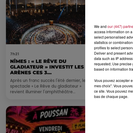
We and
our (447) partn
access information on a 
select personalised ad
statistics or combinatio
profiles to select person
Deliver and present adv
7h21
4 août 2026
data such as IP address 
NÎMES : « LE RÊVE DU
FÊTE DE LA
requested; Use precise g
GLADIATEUR » INVESTIT LES
VILLEVEYR
based on information tra
ARÈNES CES 3...
Vous pouvez accepter en 
Après un franc succès l'été dernier, le
mes choix". Vous pouvez
spectacle « Le Rêve du gladiateur »
ce site. Vous pouvez met
revient illuminer l'amphithéâtre
bas de chaque page.
romain les 6, 7 et 8 août. Une fresque
nocturne...