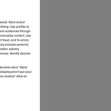
erest: Store and/or
tising; Use profiles to
tand audiences through
personalise content; Use
 fraud, and fix errors;
 may process personal
mation actively
vices; Identify devices
S
rtenaires dans "Gérer
ée
s'appliqueront que pour
les cookies" situé en
Cet
re