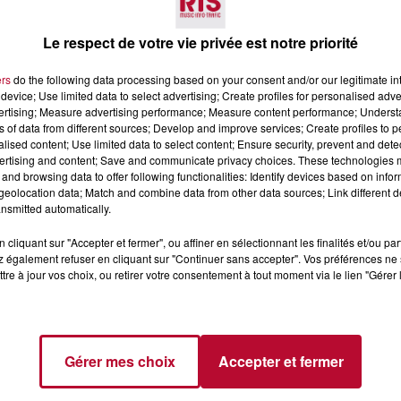
Le respect de votre vie privée est notre priorité
ers
do the following data processing based on your consent and/or our legitimate int
device; Use limited data to select advertising; Create profiles for personalised adver
vertising; Measure advertising performance; Measure content performance; Unders
ns of data from different sources; Develop and improve services; Create profiles to 
alised content; Use limited data to select content; Ensure security, prevent and detect
ertising and content; Save and communicate privacy choices. These technologies
4 août 2026
and browsing data to offer following functionalities: Identify devices based on infor
 POLYNÉSIE À
HÉRAULT, PYRÉNÉES-
eolocation data; Match and combine data from other data sources; Link different de
AC
ORIENTALES : TROIS SPOT
nsmitted automatically.
DE SNORKELING À
EXPLORER...
cliquant sur "Accepter et fermer", ou affiner en sélectionnant les finalités et/ou pa
Pas besoin de bouteilles de plong
 également refuser en cliquant sur "Continuer sans accepter". Vos préférences ne 
lourdes ni de diplômes complexes
tre à jour vos choix, ou retirer votre consentement à tout moment via le lien "Gérer 
pour observer la vie sous-marine. 
été, un masque, un tuba et une pai
de palmes...
Gérer mes choix
Accepter et fermer