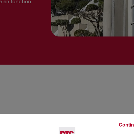
e en fonction
Contin
Voir plus