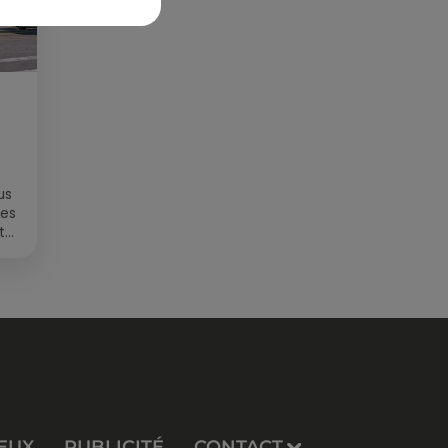
us
des
t
EUX
PUBLICITÉ
CONTACT