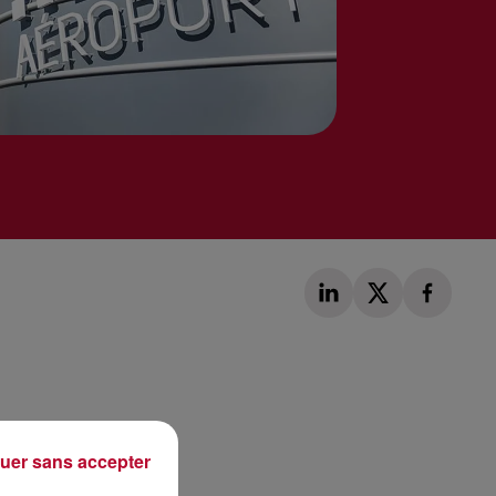
Publié : 13 mai 2020 à 14h42 par Alexis Vivier
uer sans accepter