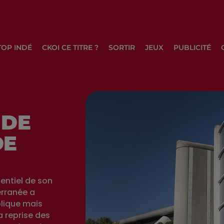
TOP INDÉ
CKOI CE TITRE ?
SORTIR
JEUX
PUBLICITÉ
 DE
DE
sentiel de son
erranée a
olique mais
 reprise des