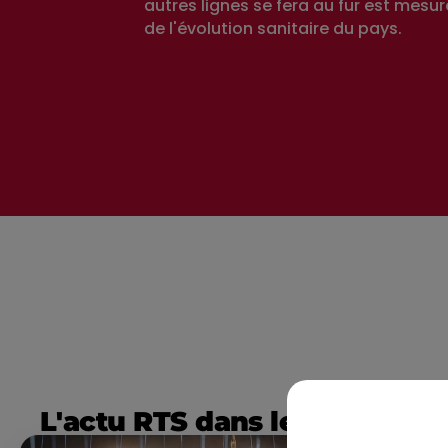
autres lignes se fera au fur est mesur
de l'évolution sanitaire du pays.
L'actu RTS dans le Sud