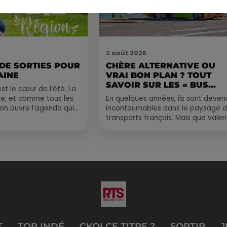
2 août 2026
 DE SORTIES POUR
CHÈRE ALTERNATIVE OU
AINE
VRAI BON PLAN ? TOUT
SAVOIR SUR LES « BUS...
st le cœur de l’été. La
e, et comme tous les
En quelques années, ils sont deven
, on ouvre l’agenda qui
incontournables dans le paysage 
 rempli ! Entre
transports français. Mais que valen
vraiment les bus longue distance ?
Entre petits...
T
TOP INDÉ
CKOI CE TITRE ?
SORTIR
J