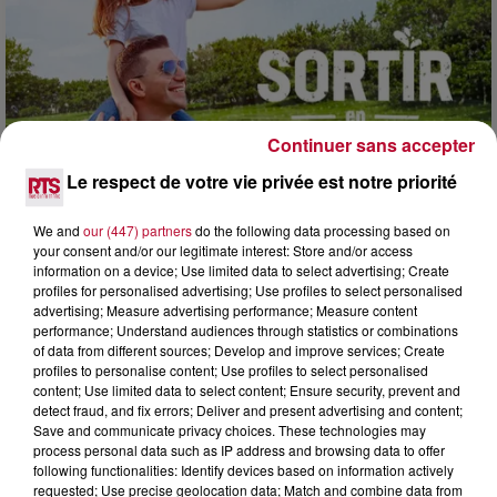
Continuer sans accepter
Le respect de votre vie privée est notre priorité
7 août 2026
We and
our (447) partners
do the following data processing based on
your consent and/or our legitimate interest: Store and/or access
NOS IDÉES DE SORTIE POUR CE WEEK-END
information on a device; Use limited data to select advertising; Create
Comme tous les vendredis, voici une petite sélection des
profiles for personalised advertising; Use profiles to select personalised
rendez-vous à ne pas manquer dans le coin. Que vous ayez
advertising; Measure advertising performance; Measure content
envie de voyager à l'autre bout du monde,...
performance; Understand audiences through statistics or combinations
of data from different sources; Develop and improve services; Create
profiles to personalise content; Use profiles to select personalised
content; Use limited data to select content; Ensure security, prevent and
detect fraud, and fix errors; Deliver and present advertising and content;
Save and communicate privacy choices. These technologies may
process personal data such as IP address and browsing data to offer
following functionalities: Identify devices based on information actively
requested; Use precise geolocation data; Match and combine data from