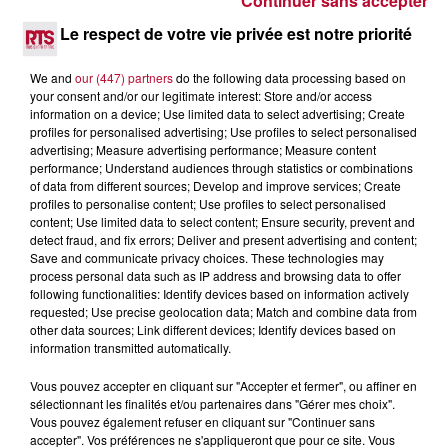
Continuer sans accepter
4 août 2026
FÊTE DE LA POLYNÉSIE À VILLEVEYRAC
Le respect de votre vie privée est notre priorité
We and
our (447) partners
do the following data processing based on
your consent and/or our legitimate interest: Store and/or access
information on a device; Use limited data to select advertising; Create
profiles for personalised advertising; Use profiles to select personalised
advertising; Measure advertising performance; Measure content
performance; Understand audiences through statistics or combinations
of data from different sources; Develop and improve services; Create
profiles to personalise content; Use profiles to select personalised
content; Use limited data to select content; Ensure security, prevent and
detect fraud, and fix errors; Deliver and present advertising and content;
Save and communicate privacy choices. These technologies may
process personal data such as IP address and browsing data to offer
following functionalities: Identify devices based on information actively
requested; Use precise geolocation data; Match and combine data from
other data sources; Link different devices; Identify devices based on
information transmitted automatically.
4 août 2026
Vous pouvez accepter en cliquant sur "Accepter et fermer", ou affiner en
HÉRAULT, PYRÉNÉES-ORIENTALES : TROIS
sélectionnant les finalités et/ou partenaires dans "Gérer mes choix".
SPOTS DE SNORKELING À EXPLORER...
Vous pouvez également refuser en cliquant sur "Continuer sans
Pas besoin de bouteilles de plongée lourdes ni de diplômes
accepter". Vos préférences ne s'appliqueront que pour ce site. Vous