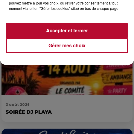
complexes pour observer la vie sous-marine. Cet été, un
pouvez mettre à jour vos choix, ou retirer votre consentement à tout
masque, un tuba et une paire de palmes...
moment via le lien "Gérer les cookies" situé en bas de chaque page.
Accepter et fermer
Gérer mes choix
3 août 2026
SOIRÉE DJ PLAYA