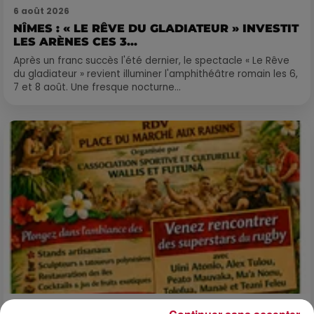
6 août 2026
NÎMES : « LE RÊVE DU GLADIATEUR » INVESTIT
LES ARÈNES CES 3...
Après un franc succès l'été dernier, le spectacle « Le Rêve
du gladiateur » revient illuminer l'amphithéâtre romain les 6,
7 et 8 août. Une fresque nocturne...