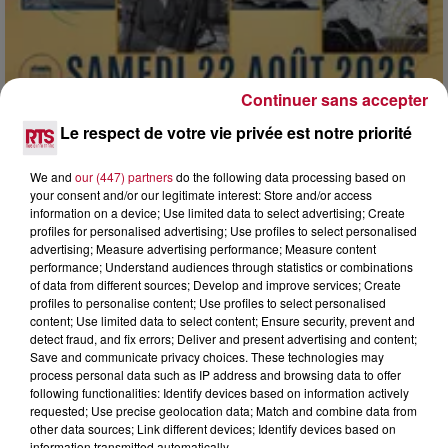
Continuer sans accepter
Le respect de votre vie privée est notre priorité
We and
our (447) partners
do the following data processing based on
your consent and/or our legitimate interest: Store and/or access
7 août 2026
information on a device; Use limited data to select advertising; Create
DINER CONCERT À LA MJC DE MARSEILLAN
profiles for personalised advertising; Use profiles to select personalised
advertising; Measure advertising performance; Measure content
performance; Understand audiences through statistics or combinations
of data from different sources; Develop and improve services; Create
profiles to personalise content; Use profiles to select personalised
content; Use limited data to select content; Ensure security, prevent and
detect fraud, and fix errors; Deliver and present advertising and content;
Save and communicate privacy choices. These technologies may
process personal data such as IP address and browsing data to offer
following functionalities: Identify devices based on information actively
requested; Use precise geolocation data; Match and combine data from
other data sources; Link different devices; Identify devices based on
information transmitted automatically.