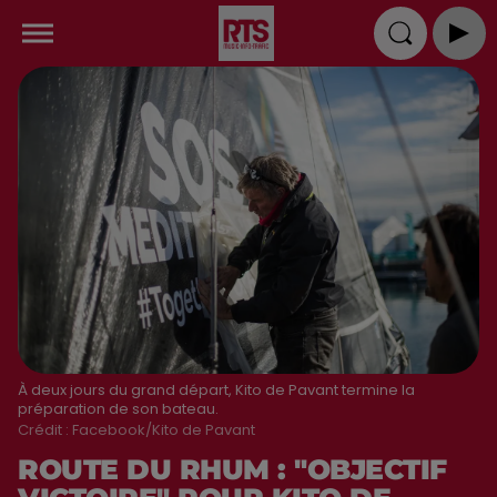
À deux jours du grand départ, Kito de Pavant termine la
préparation de son bateau.
Crédit :
Facebook/Kito de Pavant
ROUTE DU RHUM : "OBJECTIF