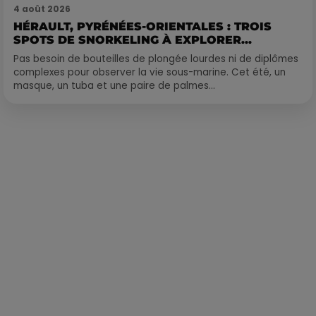
4 août 2026
HÉRAULT, PYRÉNÉES-ORIENTALES : TROIS
SPOTS DE SNORKELING À EXPLORER...
Pas besoin de bouteilles de plongée lourdes ni de diplômes
complexes pour observer la vie sous-marine. Cet été, un
masque, un tuba et une paire de palmes...
Publié : 2 novembre 2018 à 8h22 par Léo Fichou