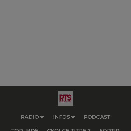
RADIO
INFOS
PODCAST
TOP INDÉ
CKOI CE TITRE ?
SORTIR