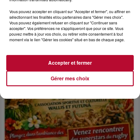
Vous pouvez accepter en cliquant sur "Accepter et fermer", ou affiner en
sélectionnant les finalités et/ou partenaires dans "Gérer mes choix".
Vous pouvez également refuser en cliquant sur "Continuer sans
accepter". Vos préférences ne s'appliqueront que pour ce site. Vous
pouvez mettre à jour vos choix, ou retirer votre consentement à tout
6 août 2026
moment via le lien "Gérer les cookies" situé en bas de chaque page.
NÎMES : « LE RÊVE DU GLADIATEUR » INVESTIT
LES ARÈNES CES 3...
Après un franc succès l'été dernier, le spectacle « Le Rêve
Accepter et fermer
du gladiateur » revient illuminer l'amphithéâtre romain les 6,
7 et 8 août. Une fresque nocturne...
Gérer mes choix