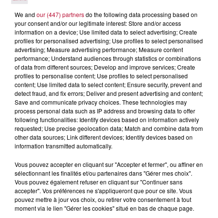
We and
our (447) partners
do the following data processing based on
your consent and/or our legitimate interest: Store and/or access
information on a device; Use limited data to select advertising; Create
profiles for personalised advertising; Use profiles to select personalised
advertising; Measure advertising performance; Measure content
performance; Understand audiences through statistics or combinations
of data from different sources; Develop and improve services; Create
profiles to personalise content; Use profiles to select personalised
content; Use limited data to select content; Ensure security, prevent and
detect fraud, and fix errors; Deliver and present advertising and content;
Save and communicate privacy choices. These technologies may
process personal data such as IP address and browsing data to offer
following functionalities: Identify devices based on information actively
requested; Use precise geolocation data; Match and combine data from
6 août 2026
other data sources; Link different devices; Identify devices based on
NÎMES : « LE RÊVE DU GLADIATEUR » INVESTIT
information transmitted automatically.
LES ARÈNES CES 3...
Vous pouvez accepter en cliquant sur "Accepter et fermer", ou affiner en
Après un franc succès l'été dernier, le spectacle « Le Rêve
sélectionnant les finalités et/ou partenaires dans "Gérer mes choix".
du gladiateur » revient illuminer l'amphithéâtre romain les 6,
Vous pouvez également refuser en cliquant sur "Continuer sans
7 et 8 août. Une fresque nocturne...
accepter". Vos préférences ne s'appliqueront que pour ce site. Vous
pouvez mettre à jour vos choix, ou retirer votre consentement à tout
moment via le lien "Gérer les cookies" situé en bas de chaque page.